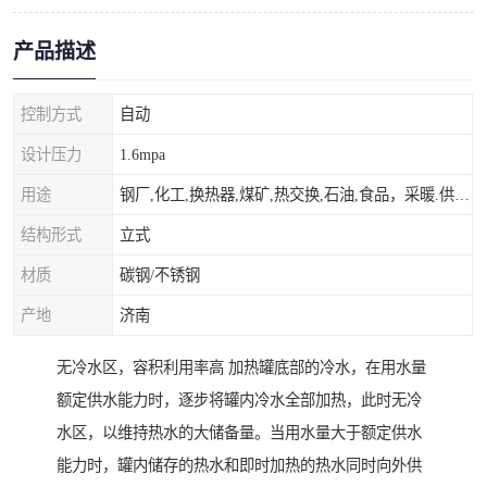
产品描述
控制方式
自动
设计压力
1.6mpa
用途
钢厂,化工,换热器,煤矿,热交换,石油,食品，采暖.供热.空调。
结构形式
立式
材质
碳钢/不锈钢
产地
济南
无冷水区，容积利用率高 加热罐底部的冷水，在用水量
额定供水能力时，逐步将罐内冷水全部加热，此时无冷
水区，以维持热水的大储备量。当用水量大于额定供水
能力时，罐内储存的热水和即时加热的热水同时向外供