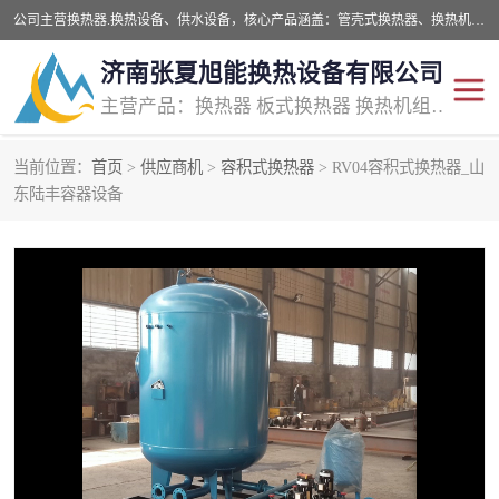
公司主营换热器.换热设备、供水设备，核心产品涵盖：管壳式换热器、换热机组、不锈钢组合式水箱、水处理设备等，提供非标设备集生产、销售、安装一体化服务，可满足全国酒店、学校、医院、商业综合体、工业项目等多场景换热与供水需求。
济南张夏旭能换热设备有限公司
主营产品：换热器 板式换热器 换热机组 供水设备 水处理设备
当前位置：
首页
>
供应商机
>
容积式换热器
> RV04容积式换热器_山
管壳式换热器
容积式换热器
东陆丰容器设备
汽水换热机组
板式换热设备
板式换热机组
定压补水装置
囊式膨胀水箱
水处理器设备
智能供水设备
锅炉辅机设备
非标加工设备