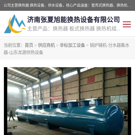
公司主营换热器.换热设备、供水设备，核心产品涵盖：管壳式换热器、换热机组、不锈钢组合式水箱、水处理设备等，提供非标设备集生产、销售、安装一体化服务，可满足全国酒店、学校、医院、商业综合体、工业项目等多场景换热与供水需求。
济南张夏旭能换热设备有限公司
主营产品：换热器 板式换热器 换热机组 供水设备 水处理设备
当前位置：
首页
>
供应商机
>
非标加工设备
> 锅炉辅机-分水器集水
管壳式换热器
容积式换热器
器-山东龙源供热设备
汽水换热机组
板式换热设备
板式换热机组
定压补水装置
囊式膨胀水箱
水处理器设备
智能供水设备
锅炉辅机设备
非标加工设备