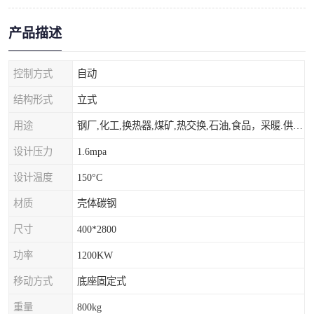
产品描述
控制方式
自动
结构形式
立式
用途
钢厂,化工,换热器,煤矿,热交换,石油,食品，采暖.供热.空调。
设计压力
1.6mpa
设计温度
150°C
材质
壳体碳钢
尺寸
400*2800
功率
1200KW
移动方式
底座固定式
重量
800kg