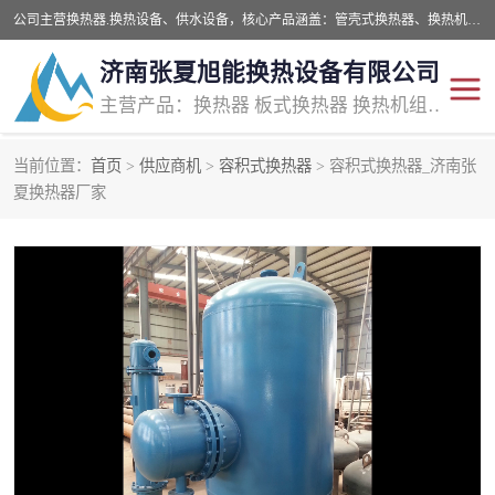
公司主营换热器.换热设备、供水设备，核心产品涵盖：管壳式换热器、换热机组、不锈钢组合式水箱、水处理设备等，提供非标设备集生产、销售、安装一体化服务，可满足全国酒店、学校、医院、商业综合体、工业项目等多场景换热与供水需求。
济南张夏旭能换热设备有限公司
主营产品：换热器 板式换热器 换热机组 供水设备 水处理设备
当前位置：
首页
>
供应商机
>
容积式换热器
> 容积式换热器_济南张
管壳式换热器
容积式换热器
夏换热器厂家
汽水换热机组
板式换热设备
板式换热机组
定压补水装置
囊式膨胀水箱
水处理器设备
智能供水设备
锅炉辅机设备
非标加工设备