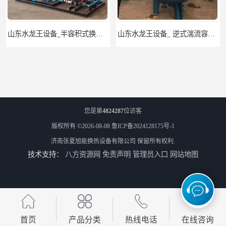
山东水龙王设备_半容积式换热器.水水加热器
山东水龙王设备_ 逆式湍流容积式换热器
您是第
4824287
位访客
版权所有 ©2026-08-08
鲁ICP备2024128175号-1
济南张夏旭能换热设备有限公司
保留所有权利.
技术支持：
八方资源网
免责声明
管理员入口
网站地图
山东水龙王设备_CFP-4贮存式浮动盘管换热器
山东龙源供热设备_汽水模块式换热器_供热空调系统
首页
产品分类
热线电话
在线咨询