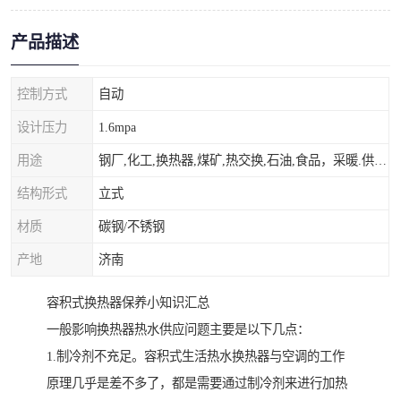
产品描述
控制方式
自动
设计压力
1.6mpa
用途
钢厂,化工,换热器,煤矿,热交换,石油,食品，采暖.供热.空调。
结构形式
立式
材质
碳钢/不锈钢
产地
济南
容积式换热器保养小知识汇总
一般影响换热器热水供应问题主要是以下几点：
1.制冷剂不充足。容积式生活热水换热器与空调的工作
原理几乎是差不多了，都是需要通过制冷剂来进行加热