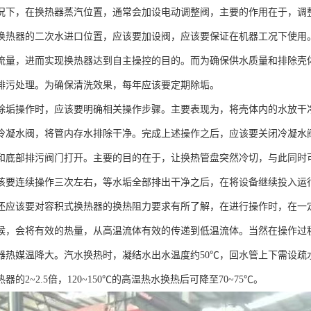
况下，在换热器蒸汽位置，通常会加设电动调整阀，主要的作用在于，调
换热器的二次水进口位置，应该要加设阀，应该要保证在机器工况下使用
流量，进而实现换热器达到自主操控的目的。而为确保供水质量和排除壳
排污处理。为确保清洗效果，每年应该要定期除垢。
除垢操作时，应该要明确相关操作步骤。主要表现为，将壳体内的水放干
冷凝水阀，将管内存水排除干净。完成上述操作之后，应该要关闭冷凝水
和底部排污阀门打开。主要的目的在于，让换热管盘突然冷切，与此同时
该要连续操作三次左右，等水垢全部排出干净之后，在将设备继续投入运
还应该要对容积式换热器的换热阻力要求有所了解，在进行操作时，在一
候，会将有效的热量，从高温流体有效的传递到低温流体。当然在操作过
器热媒温降大。汽水换热时，凝结水出水温度约50℃，回水管上下需设疏
器的2~2.5倍，120~150℃的高温热水换热后可降至70~75℃。