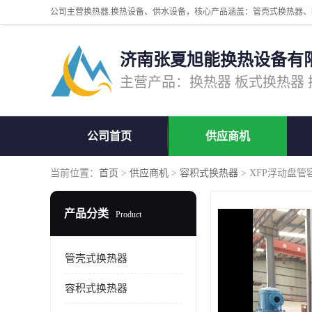
济南张夏旭能换热设备有
公司首页
供应商机
当前位置：
首页
>
供应商机
>
容积式换热器
> XFP浮动盘
产品分类
Product
管壳式换热器
容积式换热器