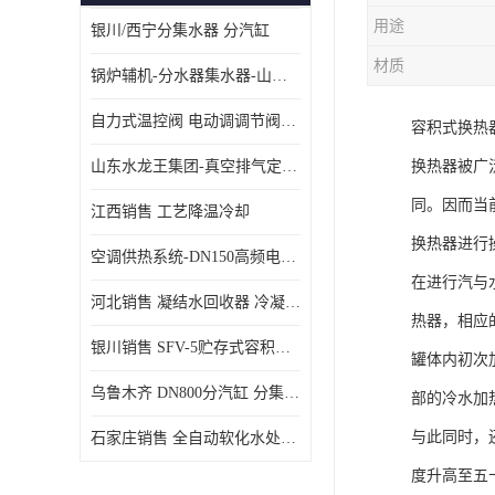
用途
银川/西宁分集水器 分汽缸
材质
锅炉辅机-分水器集水器-山东龙源供热设备
自力式温控阀 电动调调节阀温控阀-济南张夏水暖设备
容积式换热
山东水龙王集团-真空排气定压机组
换热器被广
同。因而当
江西销售 工艺降温冷却
换热器进行
空调供热系统-DN150高频电子水除垢仪
在进行汽与
河北销售 凝结水回收器 冷凝水回收器
热器，相应
银川销售 SFV-5贮存式容积式换热器
罐体内初次
乌鲁木齐 DN800分汽缸 分集水器
部的冷水加
与此同时，
石家庄销售 全自动软化水处理器
度升高至五