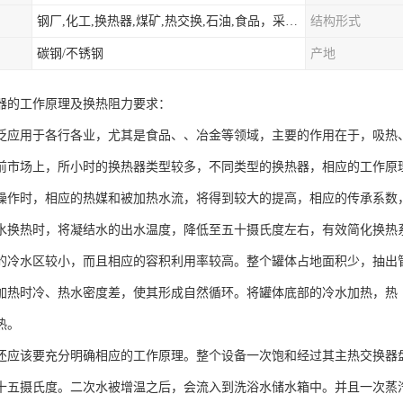
钢厂,化工,换热器,煤矿,热交换,石油,食品，采暖.供热.空调。
结构形式
碳钢/不锈钢
产地
器的工作原理及换热阻力要求：
泛应用于各行各业，尤其是食品、、冶金等领域，主要的作用在于，吸热
前市场上，所小时的换热器类型较多，不同类型的换热器，相应的工作原
操作时，相应的热媒和被加热水流，将得到较大的提高，相应的传承系数
水换热时，将凝结水的出水温度，降低至五十摄氏度左右，有效简化换热
的冷水区较小，而且相应的容积利用率较高。整个罐体占地面积少，抽出
加热时冷、热水密度差，使其形成自然循环。将罐体底部的冷水加热，热
热。
还应该要充分明确相应的工作原理。整个设备一次饱和经过其主热交换器
十五摄氏度。二次水被增温之后，会流入到洗浴水储水箱中。并且一次蒸