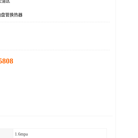
长清区
动盘管换热器
5808
1.6mpa