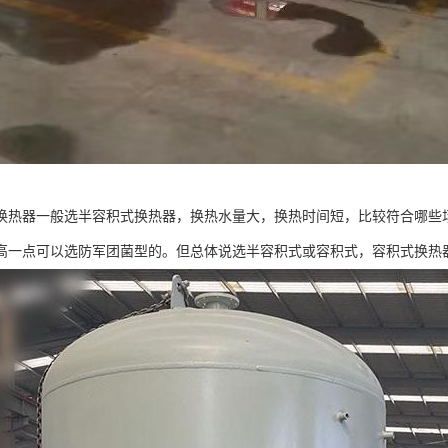
换热器一般选半容积式换热器，换热水量大，换热时间短，比较符合哪些
高一点可以选防军团菌型的。但总体说选半容积式或容积式，容积式换热