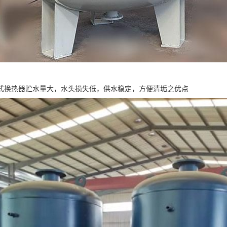
式换热器贮水量大，水头损失低，供水稳定，方便清垢之优点