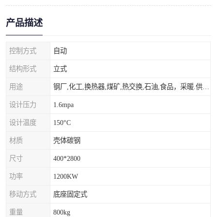
产品描述
控制方式
自动
结构形式
立式
用途
钢厂,化工,换热器,煤矿,热交换,石油,食品，采暖.供热.空调。
设计压力
1.6mpa
设计温度
150°C
材质
壳体碳钢
尺寸
400*2800
功率
1200KW
移动方式
底座固定式
重量
800kg