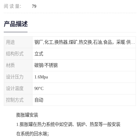
阅 读 量：
79
产品描述
用途
钢厂,化工,换热器,煤矿,热交换,石油,食品，采暖.供热.空调。
结构形式
立式
材质
碳钢/不锈钢
设计压力
1.6Mpa
设计温度
90°C
控制方式
自动
膨胀罐安装
1.膨胀罐在热力系统中如空调、锅炉、热泵等一般安装
在系统的回水端；