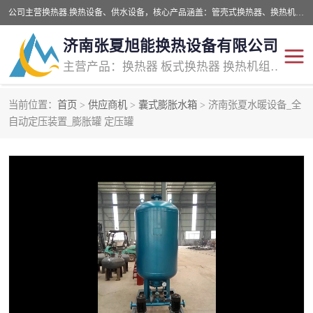
公司主营换热器.换热设备、供水设备，核心产品涵盖：管壳式换热器、换热机组、不锈钢组合式水箱、水处理设备等，提供非标设备集生产、销售、安装一体化服务，可满足全国酒店、学校、医院、商业综合体、工业项目等多场景换热与供水需求。
济南张夏旭能换热设备有限公司
主营产品：换热器 板式换热器 换热机组 供水设备 水处理设备
当前位置：
首页
>
供应商机
>
囊式膨胀水箱
> 济南张夏水暖设备_全
管壳式换热器
容积式换热器
自动定压装置_膨胀罐 定压罐
汽水换热机组
板式换热设备
板式换热机组
定压补水装置
囊式膨胀水箱
水处理器设备
智能供水设备
锅炉辅机设备
非标加工设备