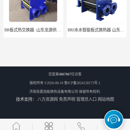
BR板式热交换器. 山东龙源供热设备
BRJ水水智能板式换热器 山东陆丰容器设备
您是第
4867067
位访客
版权所有 ©2026-08-10
鲁ICP备2024128175号-1
济南张夏旭能换热设备有限公司
保留所有权利.
技术支持：
八方资源网
免责声明
管理员入口
网站地图
BR0.86板式换热器_山东水龙王公司
水/水板式换热器 济南张夏供水换热器