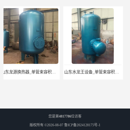
山东水龙王设备_单管束容积式换热器
单管束容积式换热器..济南张夏水暖设备
您是第
4817786
位访客
版权所有 ©2026-08-07
鲁ICP备2024128175号-1