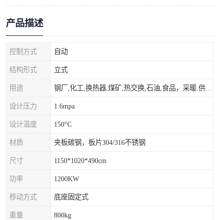
产品描述
控制方式
自动
结构形式
立式
用途
钢厂,化工,换热器,煤矿,热交换,石油,食品，采暖.供热.空调。
设计压力
1.6mpa
设计温度
150°C
材质
夹板碳钢，板片304/316不锈钢
尺寸
1150*1020*490cm
功率
1200KW
移动方式
底座固定式
重量
800kg