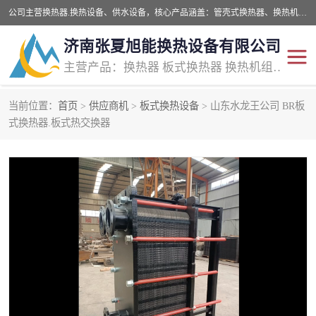
公司主营换热器.换热设备、供水设备，核心产品涵盖：管壳式换热器、换热机组、不锈钢组合式水箱、水处理设备等，提供非标设备集生产、销售、安装一体化服务，可满足全国酒店、学校、医院、商业综合体、工业项目等多场景换热与供水需求。
济南张夏旭能换热设备有限公司
主营产品：换热器 板式换热器 换热机组 供水设备 水处理设备
当前位置：
首页
>
供应商机
>
板式换热设备
> 山东水龙王公司 BR板
管壳式换热器
容积式换热器
式换热器.板式热交换器
汽水换热机组
板式换热设备
板式换热机组
定压补水装置
囊式膨胀水箱
水处理器设备
智能供水设备
锅炉辅机设备
非标加工设备