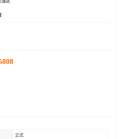
长清区
罐
5808
立式