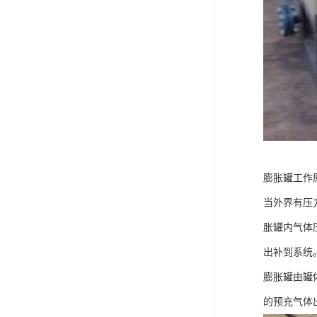
膨胀罐工作
当外界有压
胀罐内气体
出补到系统
膨胀罐由罐
的预充气体