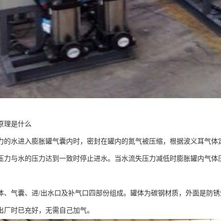
原理是什么
力的水进入膨胀罐气囊内时，密封在罐内的氮气被压缩，根据波义耳气体
压力与水的压力达到一致时停止进水。当水流失压力减低时膨胀罐内气体
。
体、气囊、进/出水口及补气口四部份组成。罐体为碳钢材质，外面是防锈
出厂时已充好，无需自己加气。