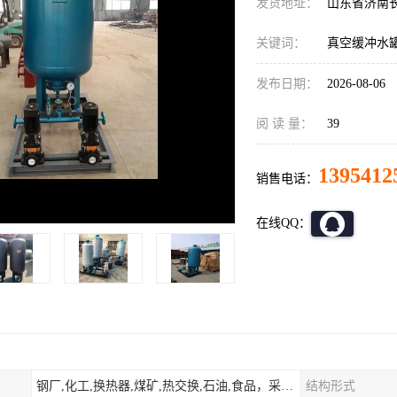
发货地址：
山东省济南
关键词：
真空缓冲水
发布日期：
2026-08-06
阅 读 量：
39
1395412
销售电话：
在线QQ：
钢厂,化工,换热器,煤矿,热交换,石油,食品，采暖.供热.空调。
结构形式