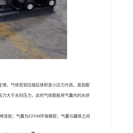
定律，气体受到压缩后体积变小压力升高，直到膨
压力大于水的压力，此时气体膨胀将气囊内的水挤
烤漆层；气囊为EPDM环保橡胶；气囊与罐体之间