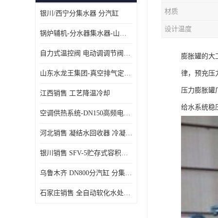
材质
银川/西宁分集水器 分汽缸
设计温度
锅炉辅机-分水器集水器-山东龙源供热设备
自力式温控阀 电动调调节阀温控阀-济南张夏水暖设备
膨胀罐的大
山东水龙王集团-真空排气定压机组
律，预充压
压力膨胀罐
江西销售 工艺降温冷却
给水系统稳
空调供热系统-DN150高频电子水除垢仪
河北销售 凝结水回收器 冷凝水回收器
银川销售 SFV-5贮存式容积式换热器
乌鲁木齐 DN800分汽缸 分集水器
石家庄销售 全自动软化水处理器