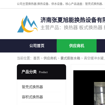
济南张夏旭能换热设备有
公司首页
供应商机
当前位置：
首页
>
供应商机
>
囊式膨胀水箱
> 真空缓冲水罐
产品分类
Product
管壳式换热器
容积式换热器