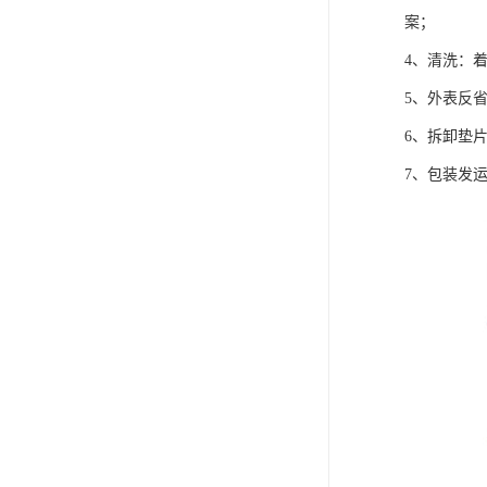
案；
4、清洗：
5、外表反
6、拆卸垫
7、包装发