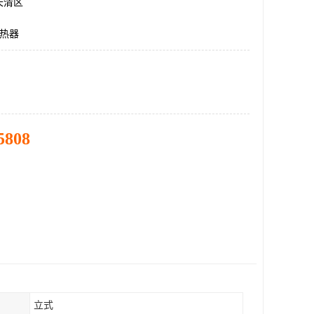
长清区
换热器
5808
立式