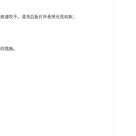
气疾速吹干。清洗后板片外表将光亮如新；
片的措施。