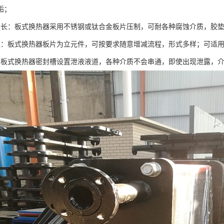
垢；
命长：板式换热器采用不锈钢或钛合金板片压制，可耐各种腐蚀介质，胶
强：板式换热器板片为立元件，可按要求随意增减流程，形式多样；可适
，板式换热器密封槽设置泄液液道，各种介质不会串通，即使出现泄露，