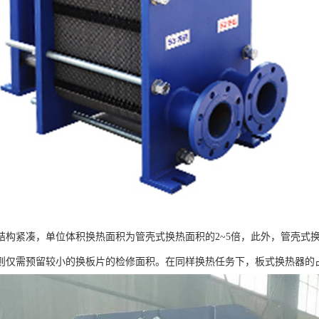
结构紧凑，单位体积换热面积为管壳式换热面积的2~5倍，此外，管壳式
则仅需预留较小的换板片的检修面积。在同样换热任务下，板式换热器的占地面