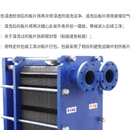
着色浸透检测后的板片将再次将浸透剂清洗洁净，清洗后板片将用紧缩空
省：清洗后的板片将再次细心反省外表并划一摆放，等候进入后续工序；
片：关于清洗过的板片拆卸密封垫（粘接或免粘接）；
运：用特定的包装工具对板片打包，包装采用了相应的避免运输中划伤板