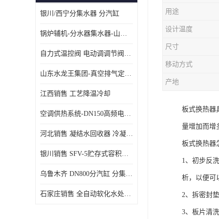
用途
银川/西宁分集水器 分汽缸
设计温度
锅炉辅机-分水器集水器-山东龙源供热设备
尺寸
自力式温控阀 电动调调节阀温控阀-济南张夏水暖设备
移动方式
山东水龙王集团-真空排气定压机组
产地
江西销售 工艺降温冷却
板式换热器
空调供热系统-DN150高频电子水除垢仪
量增加而增
河北销售 凝结水回收器 冷凝水回收器
板式换热器
银川销售 SFV-5贮存式容积式换热器
1、初步反
乌鲁木齐 DN800分汽缸 分集水器
析，以便可
石家庄销售 全自动软化水处理器
2、拆密封
3、板片清