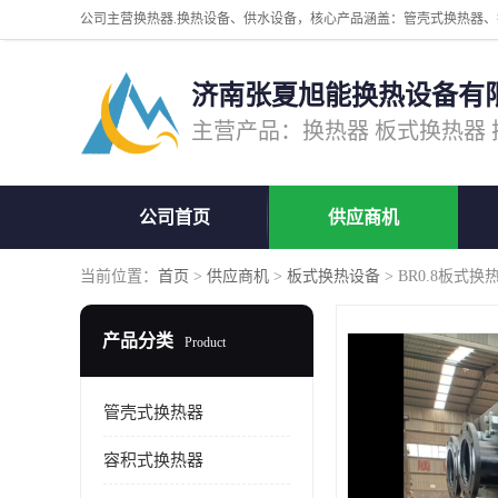
济南张夏旭能换热设备有
公司首页
供应商机
当前位置：
首页
>
供应商机
>
板式换热设备
> BR0.8板式
产品分类
Product
管壳式换热器
容积式换热器