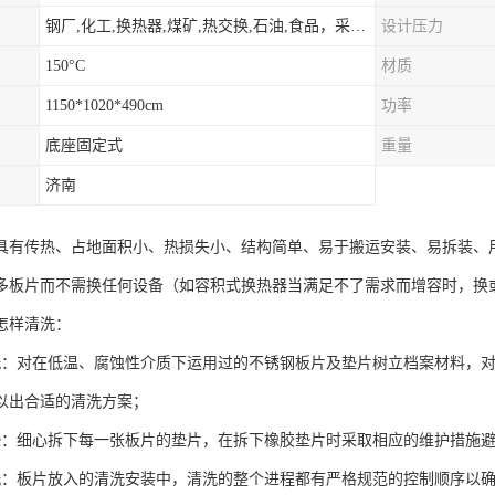
钢厂,化工,换热器,煤矿,热交换,石油,食品，采暖.供热.空调。
设计压力
150°C
材质
1150*1020*490cm
功率
底座固定式
重量
济南
具有传热、占地面积小、热损失小、结构简单、易于搬运安装、易拆装、
多板片而不需换任何设备（如容积式换热器当满足不了需求而增容时，换
怎样清洗：
洗：对在低温、腐蚀性介质下运用过的不锈钢板片及垫片树立档案材料，
以出合适的清洗方案；
垫：细心拆下每一张板片的垫片，在拆下橡胶垫片时采取相应的维护措施
洗：板片放入的清洗安装中，清洗的整个进程都有严格规范的控制顺序以