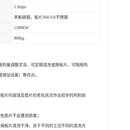
1.6mpa
夹板碳钢，板片304/316不锈钢
1200KW
800kg
用热量调整灵活、可定期清洗或换板片、可随用热
或增加设备）等优点。
对板片的腐蚀及垫片的老化状况作出初步的判别剖
避免垫片不会遭到损害；
确保板片清洗干净，关于不同的工况不同的清洗方