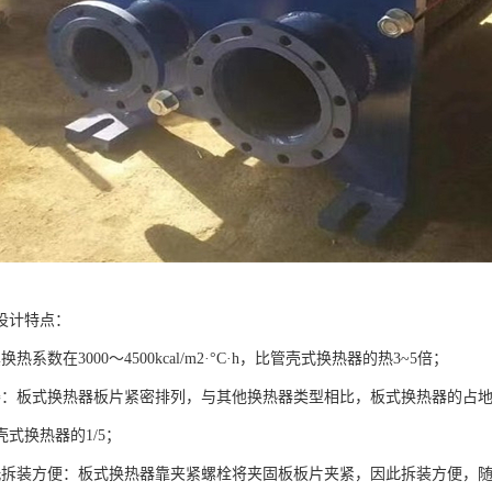
设计特点：
热系数在3000～4500kcal/m2·°C·h，比管壳式换热器的热3~5倍；
凑：板式换热器板片紧密排列，与其他换热器类型相比，板式换热器的占
式换热器的1/5；
洗拆装方便：板式换热器靠夹紧螺栓将夹固板板片夹紧，因此拆装方便，