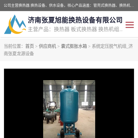
公司主营换热器.换热设备、供水设备，核心产品涵盖：管壳式换热器、换热机组、不锈钢组合式水箱、水处理设备等，提供非标设备集生产、销售、安装一体化服务，可满足全国酒店、学校、医院、商业综合体、工业项目等多场景换热与供水需求。
济南张夏旭能换热设备有限公司
主营产品：换热器 板式换热器 换热机组 供水设备 水处理设备
当前位置：
首页
>
供应商机
>
囊式膨胀水箱
> 系统定压脱气机组_济
管壳式换热器
容积式换热器
南张夏龙源设备
汽水换热机组
板式换热设备
板式换热机组
定压补水装置
囊式膨胀水箱
水处理器设备
智能供水设备
锅炉辅机设备
非标加工设备