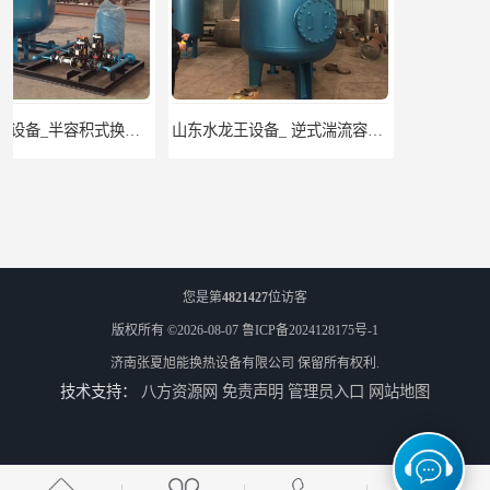
山东水龙王设备_ 逆式湍流容积式换热器
山东水龙王设备_CFP-4贮存式浮动盘管换热器
您是第
4821427
位访客
版权所有 ©2026-08-07
鲁ICP备2024128175号-1
济南张夏旭能换热设备有限公司
保留所有权利.
技术支持：
八方资源网
免责声明
管理员入口
网站地图
山东龙源供热设备_汽水模块式换热器_供热空调系统
济南张夏水暖_浮头式换热器_采暖生活热水