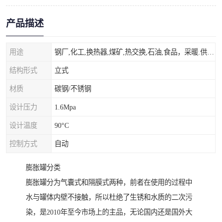
产品描述
用途
钢厂,化工,换热器,煤矿,热交换,石油,食品，采暖.供热.空调。
结构形式
立式
材质
碳钢/不锈钢
设计压力
1.6Mpa
设计温度
90°C
控制方式
自动
膨胀罐分类
膨胀罐分为气囊式和隔膜式两种，前者在使用的过程中
水与罐体内壁不接触，所以杜绝了生锈和水质的二次污
染，是2010年至今市场上的主品，无论国内还是国外大