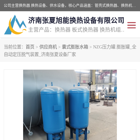
公司主营换热器.换热设备、供水设备，核心产品涵盖：管壳式换热器、换热机组、不锈钢组合式水箱、水处理设备等，提供非标设备集生产、销售、安装一体化服务，可满足全国酒店、学校、医院、商业综合体、工业项目等多场景换热与供水需求。
济南张夏旭能换热设备有限公司
主营产品：换热器 板式换热器 换热机组 供水设备 水处理设备
当前位置：
首页
>
供应商机
>
囊式膨胀水箱
> NZG压力罐.膨胀罐_全
管壳式换热器
容积式换热器
自动定压脱气装置_济南张夏设备厂家
汽水换热机组
板式换热设备
板式换热机组
定压补水装置
囊式膨胀水箱
水处理器设备
智能供水设备
锅炉辅机设备
非标加工设备