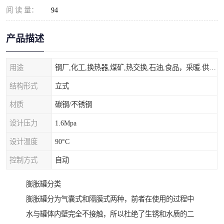
阅 读 量：
94
产品描述
用途
钢厂,化工,换热器,煤矿,热交换,石油,食品，采暖.供热.空调。
结构形式
立式
材质
碳钢/不锈钢
设计压力
1.6Mpa
设计温度
90°C
控制方式
自动
膨胀罐分类
膨胀罐分为气囊式和隔膜式两种，前者在使用的过程中
水与罐体内壁完全不接触，所以杜绝了生锈和水质的二