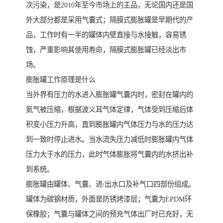
次污染，是2010年至今市场上的主品，无论国内还是国
外大部分都是采用气囊式；隔膜式膨胀罐是早期代的产
品，工作时有一半的罐体内壁直接与水接触，容易锈
蚀，严重影响其使用寿命，隔膜式膨胀罐已经淡出市
场。
膨胀罐工作原理是什么
当外界有压力的水进入膨胀罐气囊内时，密封在罐内的
氮气被压缩，根据波义耳气体定律，气体受到压缩后体
积变小压力升高，直到膨胀罐内气体压力与水的压力达
到一致时停止进水。当水流失压力减低时膨胀罐内气体
压力大于水的压力，此时气体膨胀将气囊内的水挤出补
到系统。
膨胀罐由罐体、气囊、进/出水口及补气口四部份组成。
罐体为碳钢材质，外面是防锈烤漆层；气囊为EPDM环
保橡胶；气囊与罐体之间的预充气体出厂时已充好，无