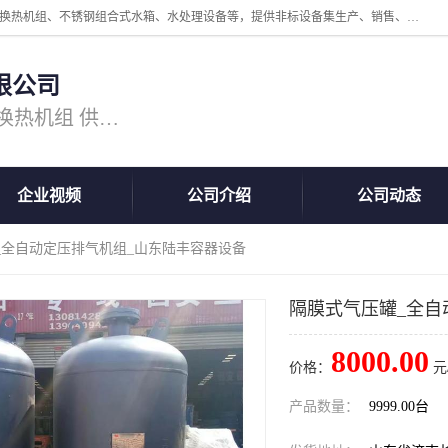
公司主营换热器.换热设备、供水设备，核心产品涵盖：管壳式换热器、换热机组、不锈钢组合式水箱、水处理设备等，提供非标设备集生产、销售、安装一体化服务，可满足全国酒店、学校、医院、商业综合体、工业项目等多场景换热与供水需求。
限公司
主营产品：换热器 板式换热器 换热机组 供水设备 水处理设备
企业视频
公司介绍
公司动态
_全自动定压排气机组_山东陆丰容器设备
隔膜式气压罐_全自
8000.00
价格：
元
产品数量：
9999.00台