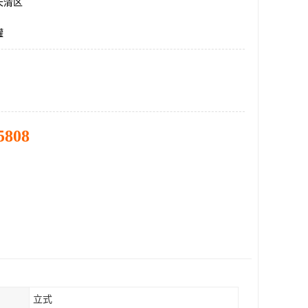
长清区
罐
5808
立式