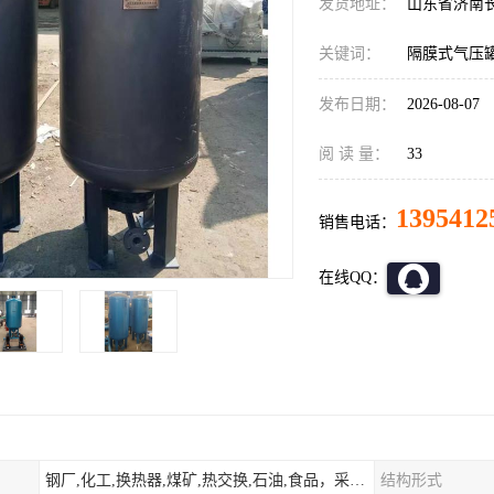
发货地址：
山东省济南
关键词：
隔膜式气压
发布日期：
2026-08-07
阅 读 量：
33
1395412
销售电话：
在线QQ：
钢厂,化工,换热器,煤矿,热交换,石油,食品，采暖.供热.空调。
结构形式