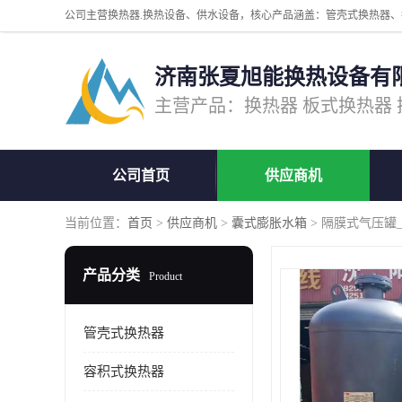
济南张夏旭能换热设备有
公司首页
供应商机
当前位置：
首页
>
供应商机
>
囊式膨胀水箱
> 隔膜式气压罐
产品分类
Product
管壳式换热器
容积式换热器