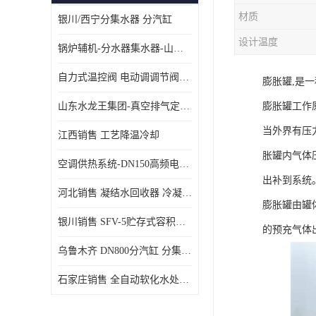
材质
银川/西宁分集水器 分汽缸
设计温度
锅炉辅机-分水器集水器-山东龙源供热设备
自力式温控阀 电动调调节阀温控阀-济南张夏水暖设备
膨胀罐,是
山东水龙王集团-真空排气定压机组
膨胀罐工作
当外界有压
江西销售 工艺降温冷却
胀罐内气体
空调供热系统-DN150高频电子水除垢仪
出补到系统
河北销售 凝结水回收器 冷凝水回收器
膨胀罐由罐
银川销售 SFV-5贮存式容积式换热器
的预充气体
乌鲁木齐 DN800分汽缸 分集水器
石家庄销售 全自动软化水处理器