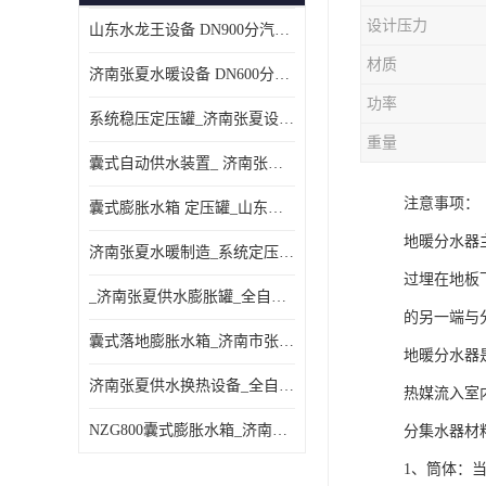
设计压力
山东水龙王设备 DN900分汽缸 分集水器
材质
济南张夏水暖设备 DN600分汽缸 分集水器
功率
系统稳压定压罐_济南张夏设备厂家_采暖空调系统
重量
囊式自动供水装置_ 济南张夏水暖设备
注意事项：
囊式膨胀水箱 定压罐_山东水龙王设备销售
地暖分水器
济南张夏水暖制造_系统定压装置 定压罐
过埋在地板
_济南张夏供水膨胀罐_全自动定压排气机组
的另一端与
囊式落地膨胀水箱_济南市张夏水暖器材厂
地暖分水器
济南张夏供水换热设备_全自动定压脱气装置
热媒流入室
NZG800囊式膨胀水箱_济南张夏设备制造
分集水器材
1、筒体：当