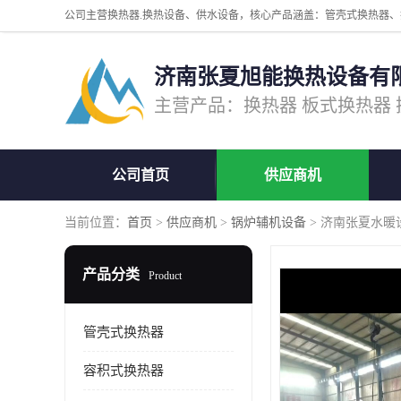
济南张夏旭能换热设备有
公司首页
供应商机
当前位置：
首页
>
供应商机
>
锅炉辅机设备
> 济南张夏水暖设
产品分类
Product
管壳式换热器
容积式换热器