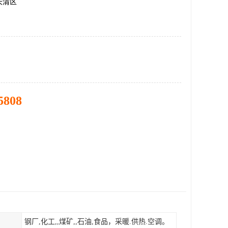
长清区
5808
钢厂,化工,,煤矿,,石油,食品，采暖.供热.空调。