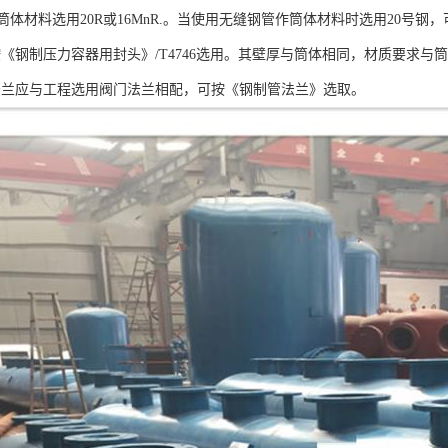
时，筒体材料选用20R或16MnR.。当使用无缝钢管作筒体材料时选用20号
按《钢制压力容器用封头》/T4746选用。其壁厚与筒体相同，材质要求与
法兰应与工程选用阀门法兰相配，可按《钢制管法兰》选取。