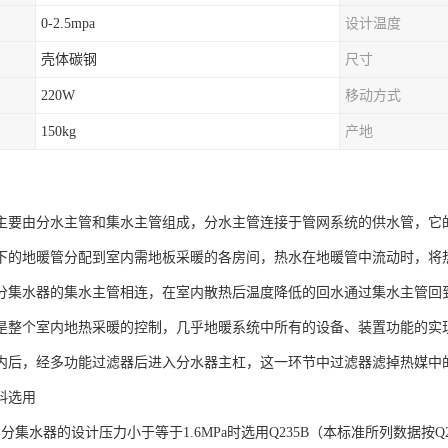
0-2.5mpa
设计温度
壳体碳钢
尺寸
220W
移动方式
150kg
产地
主要由分水主管和集水主管组成，分水主管连接于管网系统的供水管，它
下的地暖管分配到室内需地板采暖的各房间，热水在地暖管中流动时，将
分集水器的集水主管相连，在室内散热后温度降低的回水通过集水主管回
是整个室内地热采暖的控制，几乎地暖系统中所有的设备、装置功能的实
内后，经多功能过滤器后进入分水器主杠，这一环节中过滤器滤掉热媒中
料选用
分集水器的设计压力小于等于1.6MPa时选用Q235B（本标准所列数据按Q2