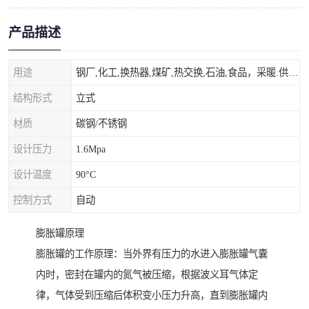
产品描述
用途
钢厂,化工,换热器,煤矿,热交换,石油,食品，采暖.供热.空调。
结构形式
立式
材质
碳钢/不锈钢
设计压力
1.6Mpa
设计温度
90°C
控制方式
自动
膨胀罐原理
膨胀罐的工作原理：当外界有压力的水进入膨胀罐气囊
内时，密封在罐内的氮气被压缩，根据波义耳气体定
律，气体受到压缩后体积变小压力升高，直到膨胀罐内