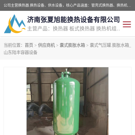
公司主营换热器.换热设备、供水设备，核心产品涵盖：管壳式换热器、换热机组、不锈钢组合式水箱、水处理设备等，提供非标设备集生产、销售、安装一体化服务，可满足全国酒店、学校、医院、商业综合体、工业项目等多场景换热与供水需求。
济南张夏旭能换热设备有限公司
主营产品：换热器 板式换热器 换热机组 供水设备 水处理设备
当前位置：
首页
>
供应商机
>
囊式膨胀水箱
> 囊式气压罐.膨胀水箱_
管壳式换热器
容积式换热器
山东陆丰容器设备
汽水换热机组
板式换热设备
板式换热机组
定压补水装置
囊式膨胀水箱
水处理器设备
智能供水设备
锅炉辅机设备
非标加工设备