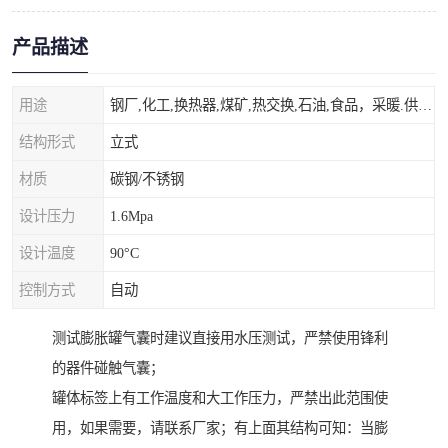
产品描述
用途
钢厂,化工,换热器,煤矿,热交换,石油,食品，采暖.供热.空调。
结构形式
立式
材质
碳钢/不锈钢
设计压力
1.6Mpa
设计温度
90°C
控制方式
自动
测试膨胀罐气囊时建议直接用水压测试，严禁使用锋利
的器件碰触气囊；
罐体标签上有工作温度和大工作压力，严禁出此范围使
用，如果需要，请联系厂家；有上面其结构可知：当膨