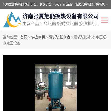
公司主营换热器.换热设备、供水设备，核心产品涵盖：管壳式换热器、换热机组、不锈钢组合式水箱、水处理设备等，提供非标设备集生产、销售、安装一体化服务，可满足全国酒店、学校、医院、商业综合体、工业项目等多场景换热与供水需求。
济南张夏旭能换热设备有限公司
主营产品：换热器 板式换热器 换热机组 供水设备 水处理设备
当前位置：
首页
>
供应商机
>
囊式膨胀水箱
> 囊式膨胀水箱.定压罐_
管壳式换热器
容积式换热器
水龙王设备
汽水换热机组
板式换热设备
板式换热机组
定压补水装置
囊式膨胀水箱
水处理器设备
智能供水设备
锅炉辅机设备
非标加工设备