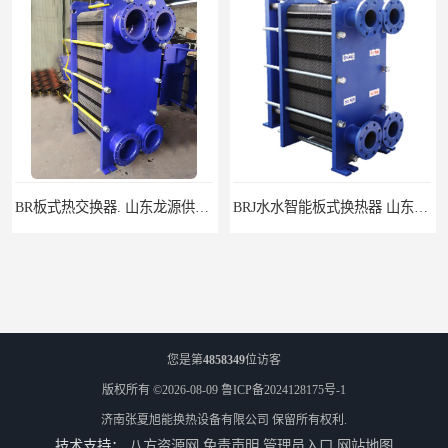
BRJ水水智能板式换热器 山东陆丰容器设备
BR0.86板式换热器_山东水龙王公司
您是第
4858349
位访客
版权所有 ©2026-08-09
鲁ICP备2024128175号-1
济南张夏旭能换热设备有限公司
保留所有权利.
技术支持：
八方资源网
免责声明
管理员入口
网站地图