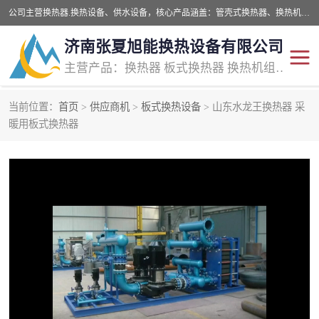
公司主营换热器.换热设备、供水设备，核心产品涵盖：管壳式换热器、换热机组、不锈钢组合式水箱、水处理设备等，提供非标设备集生产、销售、安装一体化服务，可满足全国酒店、学校、医院、商业综合体、工业项目等多场景换热与供水需求。
济南张夏旭能换热设备有限公司
主营产品：换热器 板式换热器 换热机组 供水设备 水处理设备
当前位置：
首页
>
供应商机
>
板式换热设备
> 山东水龙王换热器 采
管壳式换热器
容积式换热器
暖用板式换热器
汽水换热机组
板式换热设备
板式换热机组
定压补水装置
囊式膨胀水箱
水处理器设备
智能供水设备
锅炉辅机设备
非标加工设备