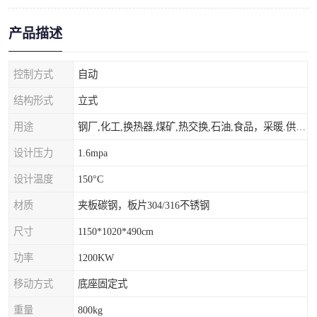
产品描述
控制方式
自动
结构形式
立式
用途
钢厂,化工,换热器,煤矿,热交换,石油,食品，采暖.供热.空调。
设计压力
1.6mpa
设计温度
150°C
材质
夹板碳钢，板片304/316不锈钢
尺寸
1150*1020*490cm
功率
1200KW
移动方式
底座固定式
重量
800kg