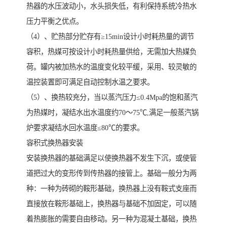
热器的水压波动小，水头损失低，有利保持系统冷热水
压力平衡之优点。
（4）、贮热部分贮存有≥15min设计小时耗热量的调节
容积，热媒可按设计小时耗热量供给，无需加大热媒负
荷。罐内被加热水的温度变化较平缓，采用、较灵敏的
温控装置即可满足自动控制水温之要求。
（5）、换热较充分，当以蒸汽压力≤0.4Mpa的饱和蒸汽
为热媒时，凝结水出水温度约70～75℃,满足一般蒸汽锅
炉要求凝结水回水温度≤80℃的要求。
容积式换热器安装
安装换热器的基础满足以使换热器不发生下沉，或使管
道把过大的变形传到传热器的接管上。基础一般分为两
种：一种为砖砌的鞍形基础，换热器上没有鞍式支座而
直接放在鞍形基础上，换热器与基础不加固定，可以随
着热膨胀的需要自由移动。另一种为混凝土基础，换热