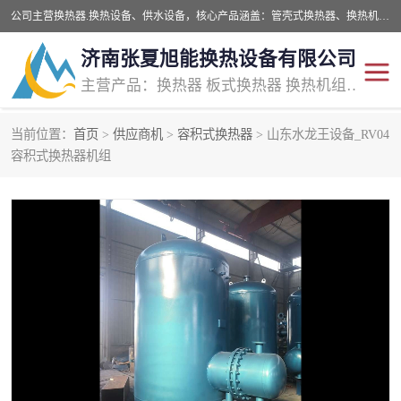
公司主营换热器.换热设备、供水设备，核心产品涵盖：管壳式换热器、换热机组、不锈钢组合式水箱、水处理设备等，提供非标设备集生产、销售、安装一体化服务，可满足全国酒店、学校、医院、商业综合体、工业项目等多场景换热与供水需求。
济南张夏旭能换热设备有限公司
主营产品：换热器 板式换热器 换热机组 供水设备 水处理设备
当前位置：
首页
>
供应商机
>
容积式换热器
> 山东水龙王设备_RV04
管壳式换热器
容积式换热器
容积式换热器机组
汽水换热机组
板式换热设备
板式换热机组
定压补水装置
囊式膨胀水箱
水处理器设备
智能供水设备
锅炉辅机设备
非标加工设备