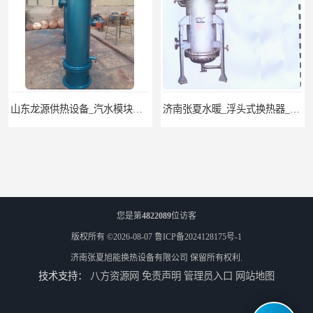
济南张夏水暖_浮头式换热器_采暖生活热水
济南张夏设备厂家_MEQ管壳式换热器_供热空调系统
您是第
4822089
位访客
版权所有 ©2026-08-07
鲁ICP备2024128175号-1
济南张夏旭能换热设备有限公司
保留所有权利.
技术支持：
八方资源网
免责声明
管理员入口
网站地图
济南市长清张夏水暖器材厂可拆式BR板式换热器
济南张夏水暖 304不锈钢 汽水BRJ智能板式换热器