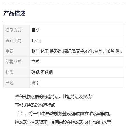
产品描述
控制方式
自动
设计压力
1.6mpa
用途
钢厂,化工,换热器,煤矿,热交换,石油,食品，采暖.供热.空调。
结构形式
立式
材质
碳钢/不锈钢
产地
济南
容积式换热器的构造特点、性能特点及安装：
容积式换热器构造特点
（1）、将一组改进型的快速换热器内置在贮热容器内，
换热器与容器隔开，其间由设在换热器壳体上的出水管