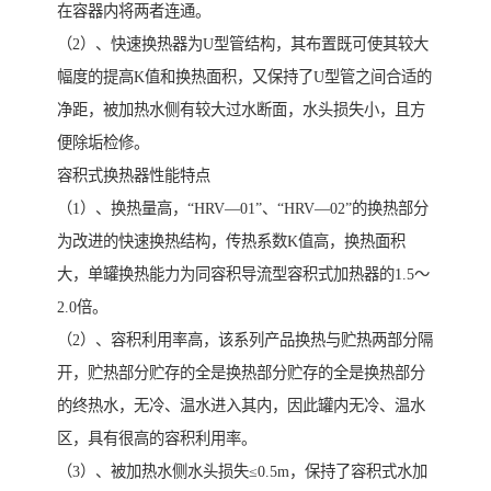
在容器内将两者连通。
（2）、快速换热器为U型管结构，其布置既可使其较大
幅度的提高K值和换热面积，又保持了U型管之间合适的
净距，被加热水侧有较大过水断面，水头损失小，且方
便除垢检修。
容积式换热器性能特点
（1）、换热量高，“HRV—01”、“HRV—02”的换热部分
为改进的快速换热结构，传热系数K值高，换热面积
大，单罐换热能力为同容积导流型容积式加热器的1.5～
2.0倍。
（2）、容积利用率高，该系列产品换热与贮热两部分隔
开，贮热部分贮存的全是换热部分贮存的全是换热部分
的终热水，无冷、温水进入其内，因此罐内无冷、温水
区，具有很高的容积利用率。
（3）、被加热水侧水头损失≤0.5m，保持了容积式水加