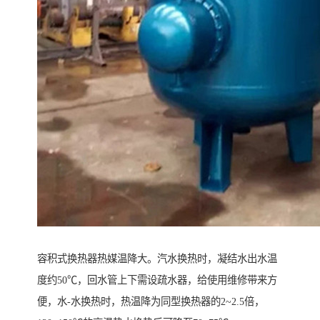
容积式换热器热媒温降大。汽水换热时，凝结水出水温
度约50℃，回水管上下需设疏水器，给使用维修带来方
便，水-水换热时，热温降为同型换热器的2~2.5倍，