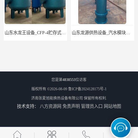
山东水龙王设备_CFP-4贮存式浮动盘管换热器
山东龙源供热设备_汽水模块式换热器_供热空调系统
您是第
4838553
位访客
版权所有 ©2026-08-09
鲁ICP备2024128175号-1
济南张夏旭能换热设备有限公司
保留所有权利.
技术支持：
八方资源网
免责声明
管理员入口
网站地图
济南张夏水暖_浮头式换热器_采暖生活热水
济南张夏设备厂家_MEQ管壳式换热器_供热空调系统