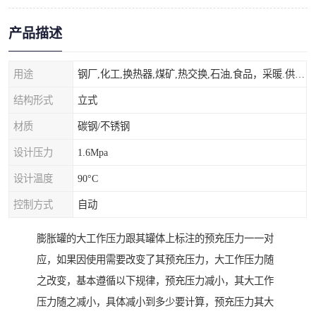
产品描述
用途
钢厂,化工,换热器,煤矿,热交换,石油,食品，采暖.供热.空调。
结构形式
立式
材质
碳钢/不锈钢
设计压力
1.6Mpa
设计温度
90°C
控制方式
自动
膨胀罐的大工作压力跟其罐体上标注的预充压力一一对
应，如果因使用需要改变了其预充压力，大工作压力随
之改变，基本遵循以下规律，预充压力减小，其大工作
压力随之减小，具体减小到多少要计算，预充压力其大