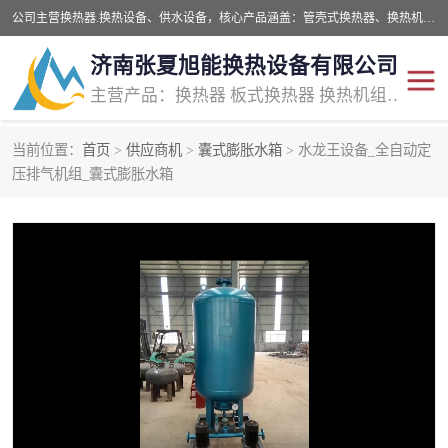
公司主营换热器.换热设备、供水设备，核心产品涵盖：管壳式换热器、换热机组、不锈钢组合式水箱、水处理设备等，提供非标设备集生产、销售、安装一体化服务，可满足全国酒店、学校、医院、商业综合体、工业项目等多场景换热与供水需求。
济南张夏旭能换热设备有限公司
主营产品：换热器 板式换热器 换热机组 供水设备 水处理设备
当前位置：
首页
>
供应商机
>
囊式膨胀水箱
> 水龙王设备_全自动定
管壳式换热器
容积式换热器
压排气机组_囊式膨胀水箱
汽水换热机组
板式换热设备
板式换热机组
定压补水装置
囊式膨胀水箱
水处理器设备
智能供水设备
锅炉辅机设备
非标加工设备