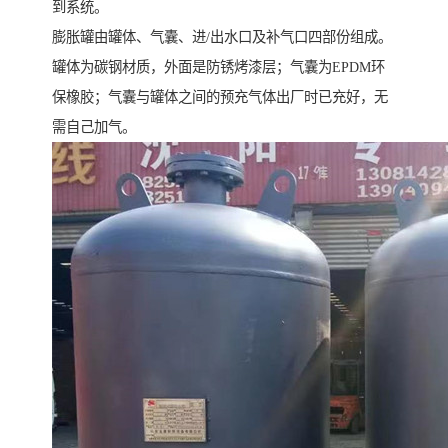
到系统。
膨胀罐由罐体、气囊、进/出水口及补气口四部份组成。
罐体为碳钢材质，外面是防锈烤漆层；气囊为EPDM环
保橡胶；气囊与罐体之间的预充气体出厂时已充好，无
需自己加气。