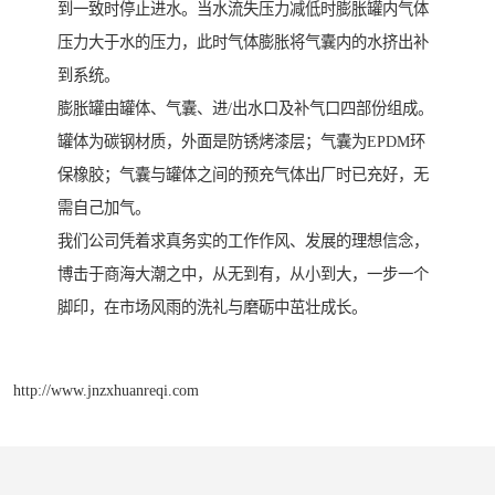
到一致时停止进水。当水流失压力减低时膨胀罐内气体
压力大于水的压力，此时气体膨胀将气囊内的水挤出补
到系统。
膨胀罐由罐体、气囊、进/出水口及补气口四部份组成。
罐体为碳钢材质，外面是防锈烤漆层；气囊为EPDM环
保橡胶；气囊与罐体之间的预充气体出厂时已充好，无
需自己加气。
我们公司凭着求真务实的工作作风、发展的理想信念，
博击于商海大潮之中，从无到有，从小到大，一步一个
脚印，在市场风雨的洗礼与磨砺中茁壮成长。
http://www.jnzxhuanreqi.com