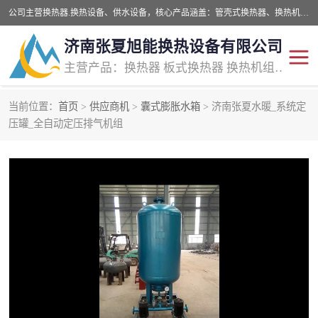
公司主营换热器.换热设备、供水设备，核心产品涵盖：管壳式换热器、换热机组、不锈钢组合式水箱、水处理设备等，提供非标设备集生产、销售、安装一体化服务，可满足全国酒店、学校、医院、商业综合体、工业项目等多场景换热与供水需求。
济南张夏旭能换热设备有限公司
主营产品：换热器 板式换热器 换热机组 供水设备 水处理设备
当前位置：
首页
>
供应商机
>
囊式膨胀水箱
> 济南张夏水暖_系统定
管壳式换热器
容积式换热器
压罐_全自动定压排气机组
汽水换热机组
板式换热设备
板式换热机组
定压补水装置
囊式膨胀水箱
水处理器设备
智能供水设备
锅炉辅机设备
非标加工设备