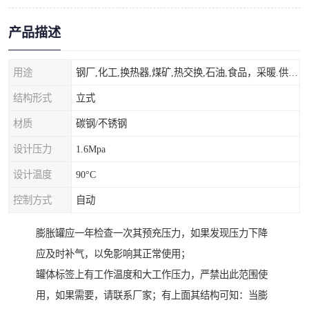
产品描述
用途
钢厂,化工,换热器,煤矿,热交换,石油,食品，采暖.供热.空调。
结构形式
立式
材质
碳钢/不锈钢
设计压力
1.6Mpa
设计温度
90°C
控制方式
自动
膨胀罐应一年检查一次其预充压力，如果发现压力下降
应及时补气，以免影响其正常使用；
罐体标签上有工作温度和大工作压力，严禁出此范围使
用，如果需要，请联系厂家；有上面其结构可知：当膨