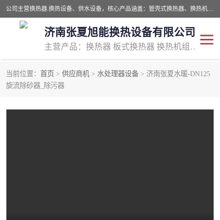
公司主营换热器.换热设备、供水设备，核心产品涵盖：管壳式换热器、换热机组、不锈钢组合式水箱、水处理设备等，提供非标设备集生产、销售、安装一体化服务，可满足全国酒店、学校、医院、商业综合体、工业项目等多场景换热与供水需求。
济南张夏旭能换热设备有限公司
主营产品：换热器 板式换热器 换热机组 供水设备 水处理设备
当前位置：
首页
>
供应商机
>
水处理器设备
> 济南张夏水暖-DN125
管壳式换热器
容积式换热器
旋流除砂器_除污器
汽水换热机组
板式换热设备
板式换热机组
定压补水装置
囊式膨胀水箱
水处理器设备
智能供水设备
锅炉辅机设备
非标加工设备