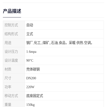
产品描述
控制方式
自动
结构形式
立式
用途
钢厂,化工,,煤矿,,石油,食品，采暖.供热.空调。
设计压力
1.6mpa
设计温度
90°C
材质
壳体碳钢
尺寸
DN200
功率
220W
移动方式
底座固定式
重量
150kg