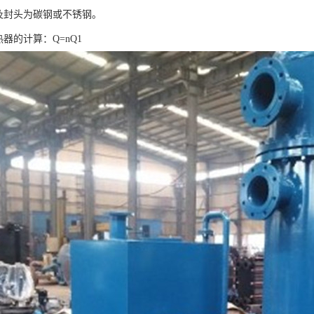
体及封头为碳钢或不锈钢。
热器的计算：Q=nQ1