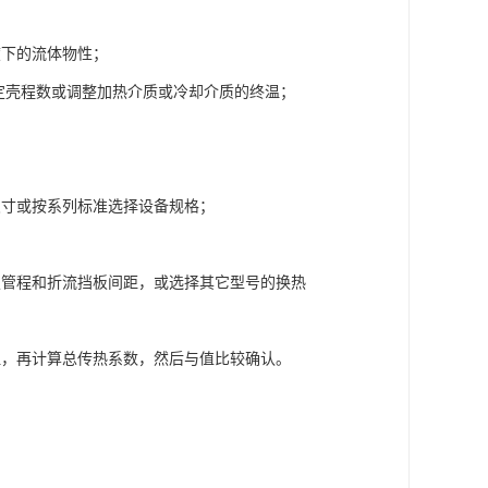
度下的流体物性；
确定壳程数或调整加热介质或冷却介质的终温；
尺寸或按系列标准选择设备规格；
定管程和折流挡板间距，或选择其它型号的换热
阻，再计算总传热系数，然后与值比较确认。