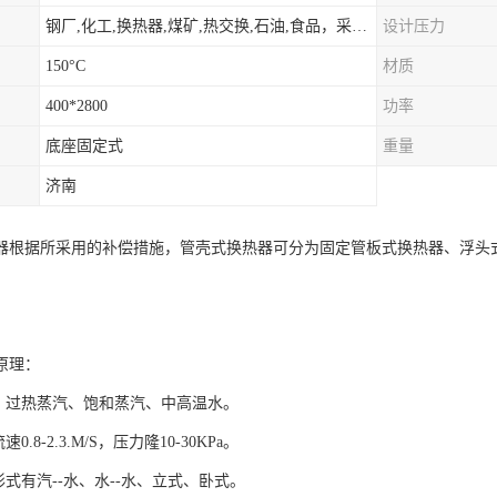
钢厂,化工,换热器,煤矿,热交换,石油,食品，采暖.供热.空调。
设计压力
150°C
材质
400*2800
功率
底座固定式
重量
济南
器根据所采用的补偿措施，管壳式换热器可分为固定管板式换热器、浮头
原理：
媒：过热蒸汽、饱和蒸汽、中高温水。
0.8-2.3.M/S，压力隆10-30KPa。
形式有汽--水、水--水、立式、卧式。