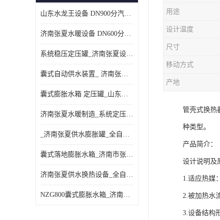
用途
山东水龙王设备 DN900分汽缸 分集水器
设计温度
济南张夏水暖设备 DN600分汽缸 分集水器
尺寸
系统稳压定压罐_济南张夏设备厂家_采暖空调系统
移动方式
囊式自动供水装置_ 济南张夏水暖设备
产地
囊式膨胀水箱 定压罐_山东水龙王设备销售
管壳式换热
济南张夏水暖制造_系统定压装置 定压罐
种类型。
_济南张夏供水膨胀罐_全自动定压排气机组
产品简介：
囊式落地膨胀水箱_济南市张夏水暖器材厂
设计说明及
济南张夏供水换热设备_全自动定压脱气装置
1.适应热
NZG800囊式膨胀水箱_济南张夏设备制造
2.被加热水流速
3.设备结构