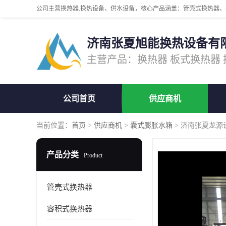
济南张夏旭能换热设备有
公司首页
供应商机
当前位置：
首页
>
供应商机
>
囊式膨胀水箱
> 济南张夏龙源
产品分类
Product
管壳式换热器
容积式换热器