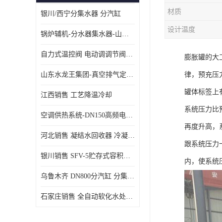
材质
银川/西宁分集水器 分汽缸
设计温度
锅炉辅机-分水器集水器-山东龙源供热设备
自力式温控阀 电动调调节阀温控阀-济南张夏水暖设备
膨胀罐的大
山东水龙王集团-真空排气定压机组
律，预充压
罐体标签上
江西销售 工艺降温冷却
系统压力比
空调供热系统-DN150高频电子水除垢仪
再度升高，
河北销售 凝结水回收器 冷凝水回收器
跟系统压力
银川销售 SFV-5贮存式容积式换热器
内，使系统
乌鲁木齐 DN800分汽缸 分集水器
石家庄销售 全自动软化水处理器