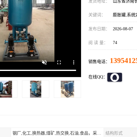
发货地址：
山东省济南
关键词：
膨胀罐,系统
发布日期：
2026-08-07
阅 读 量：
74
1395412
销售电话：
在线QQ：
钢厂,化工,换热器,煤矿,热交换,石油,食品，采暖.供热.空调。
结构形式