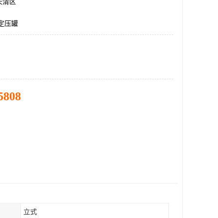
长清区
定压罐
5808
立式