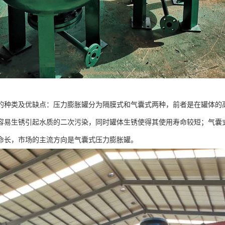
的种类及优缺点：压力膨胀罐分为隔膜式和气囊式两种，前者是在罐体的
容易生锈引起水质的二次污染，同时罐体生锈使得其使用寿命较短；气囊
命长，市场的主流方向是气囊式压力膨胀罐。