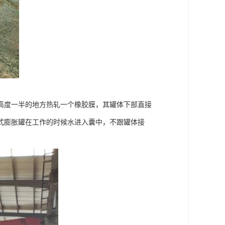
高度一半的地方热轧一个橡胶膜，其罐体下部直接
式膨胀罐在工作的时候水进入囊中，不跟罐体接