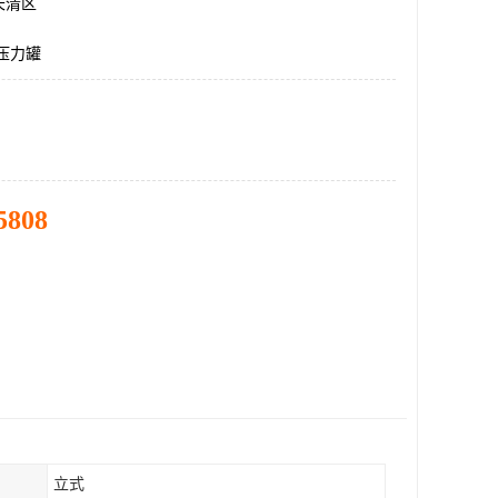
长清区
压力罐
5808
立式