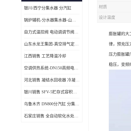
材质
银川/西宁分集水器 分汽缸
设计温度
锅炉辅机-分水器集水器-山东龙源供热设备
自力式温控阀 电动调调节阀温控阀-济南张夏水暖设备
膨胀罐的大
山东水龙王集团-真空排气定压机组
律，预充压
压力膨胀罐
江西销售 工艺降温冷却
稳压，变频
空调供热系统-DN150高频电子水除垢仪
河北销售 凝结水回收器 冷凝水回收器
银川销售 SFV-5贮存式容积式换热器
乌鲁木齐 DN800分汽缸 分集水器
石家庄销售 全自动软化水处理器