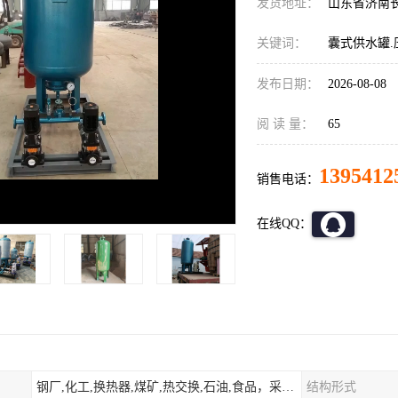
发货地址：
山东省济南
关键词：
囊式供水罐.
发布日期：
2026-08-08
阅 读 量：
65
1395412
销售电话：
在线QQ：
钢厂,化工,换热器,煤矿,热交换,石油,食品，采暖.供热.空调。
结构形式