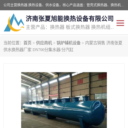
公司主营换热器.换热设备、供水设备，核心产品涵盖：管壳式换热器、换热机组、不锈钢组合式水箱、水处理设备等，提供非标设备集生产、销售、安装一体化服务，可满足全国酒店、学校、医院、商业综合体、工业项目等多场景换热与供水需求。
济南张夏旭能换热设备有限公司
主营产品：换热器 板式换热器 换热机组 供水设备 水处理设备
当前位置：
首页
>
供应商机
>
锅炉辅机设备
> 内蒙古销售 济南张夏
管壳式换热器
容积式换热器
供水换热器厂家 DN700分集水器/分汽缸
汽水换热机组
板式换热设备
板式换热机组
定压补水装置
囊式膨胀水箱
水处理器设备
智能供水设备
锅炉辅机设备
非标加工设备