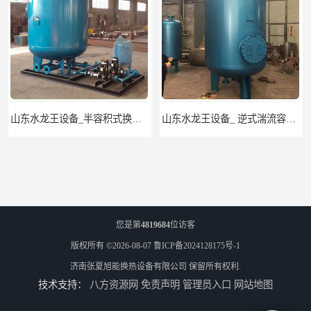
山东水龙王设备_半容积式换热器.水水加热器
山东水龙王设备_ 逆式湍流容积式换热器
您是第
4819684
位访客
版权所有 ©2026-08-07
鲁ICP备2024128175号-1
济南张夏旭能换热设备有限公司
保留所有权利.
技术支持：
八方资源网
免责声明
管理员入口
网站地图
山东水龙王设备_CFP-4贮存式浮动盘管换热器
山东龙源供热设备_汽水模块式换热器_供热空调系统