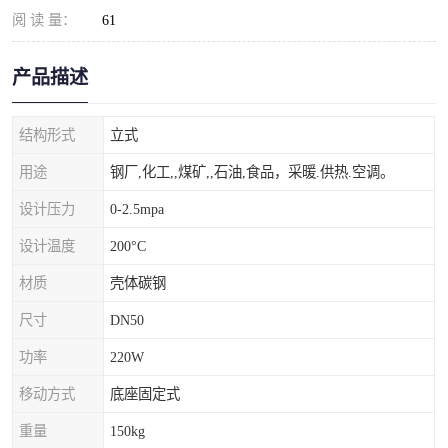
阅 读 量：
61
产品描述
结构形式
立式
用途
钢厂,化工,,煤矿,,石油,食品，采暖.供热.空调。
设计压力
0-2.5mpa
设计温度
200°C
材质
壳体碳钢
尺寸
DN50
功率
220W
移动方式
底座固定式
重量
150kg