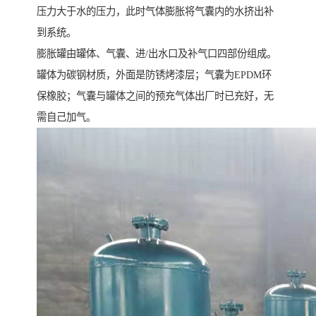
压力大于水的压力，此时气体膨胀将气囊内的水挤出补
到系统。
膨胀罐由罐体、气囊、进/出水口及补气口四部份组成。
罐体为碳钢材质，外面是防锈烤漆层；气囊为EPDM环
保橡胶；气囊与罐体之间的预充气体出厂时已充好，无
需自己加气。