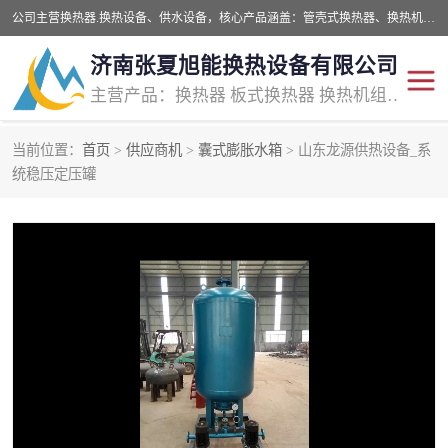
公司主营换热器.换热设备、供水设备，核心产品涵盖：管壳式换热器、换热机组、不锈钢组合式水箱、水处理设备等，提供非标设备集生产、销售、安装一体化服务，可满足全国酒店、学校、医院、商业综合体、工业项目等多场景换热与供水需求。
济南张夏旭能换热设备有限公司
主营产品：换热器 板式换热器 换热机组 供水设备 水处理设备
当前位置：
首页
>
供应商机
>
囊式膨胀水箱
> 山东龙源供热设备_系
管壳式换热器
容积式换热器
统稳压定压罐
汽水换热机组
板式换热设备
板式换热机组
定压补水装置
囊式膨胀水箱
水处理器设备
智能供水设备
锅炉辅机设备
非标加工设备