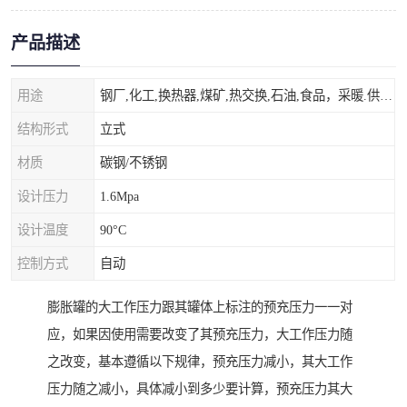
产品描述
用途
钢厂,化工,换热器,煤矿,热交换,石油,食品，采暖.供热.空调。
结构形式
立式
材质
碳钢/不锈钢
设计压力
1.6Mpa
设计温度
90°C
控制方式
自动
膨胀罐的大工作压力跟其罐体上标注的预充压力一一对
应，如果因使用需要改变了其预充压力，大工作压力随
之改变，基本遵循以下规律，预充压力减小，其大工作
压力随之减小，具体减小到多少要计算，预充压力其大