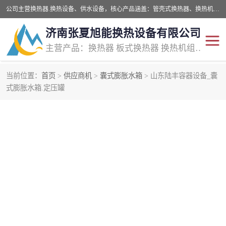
公司主营换热器.换热设备、供水设备，核心产品涵盖：管壳式换热器、换热机组、不锈钢组合式水箱、水处理设备等，提供非标设备集生产、销售、安装一体化服务，可满足全国酒店、学校、医院、商业综合体、工业项目等多场景换热与供水需求。
济南张夏旭能换热设备有限公司
主营产品：换热器 板式换热器 换热机组 供水设备 水处理设备
当前位置：
首页
>
供应商机
>
囊式膨胀水箱
> 山东陆丰容器设备_囊
式膨胀水箱.定压罐