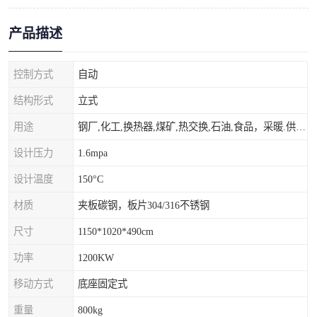
产品描述
控制方式
自动
结构形式
立式
用途
钢厂,化工,换热器,煤矿,热交换,石油,食品，采暖.供热.空调。
设计压力
1.6mpa
设计温度
150°C
材质
夹板碳钢，板片304/316不锈钢
尺寸
1150*1020*490cm
功率
1200KW
移动方式
底座固定式
重量
800kg