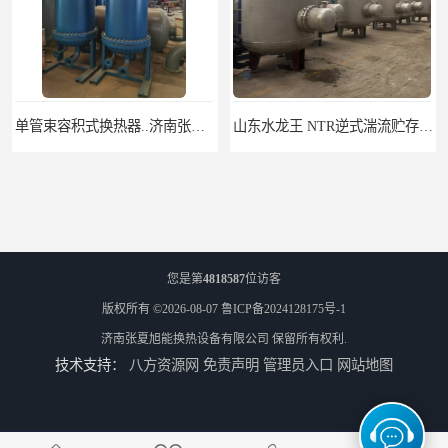
单管束容积式换热器..济南张夏水暖设备
山东水龙王 NTR逆式湍流贮存式换热器
您是第
4818587
位访客
版权所有 ©2026-08-07
鲁ICP备2024128175号-1
济南张夏旭能换热设备有限公司
保留所有权利.
技术支持：
八方资源网
免责声明
管理员入口
网站地图
济南张夏水暖|单管束容积式换热器
隔膜式气压罐 济南张夏龙源 供水换热