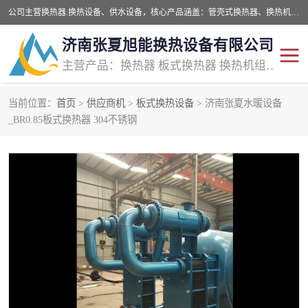
公司主营换热器.换热设备、供水设备，核心产品涵盖：管壳式换热器、换热机组、不锈钢组合式水箱、水处理设备等，提供非标设备集生产、销售、安装一体化服务，可满足全国酒店、学校、医院、商业综合体、工业项目等多场景换热与供水需求。
济南张夏旭能换热设备有限公司
主营产品：换热器 板式换热器 换热机组 供水设备 水处理设备
当前位置：
首页
>
供应商机
>
板式换热设备
> 济南张夏水暖设备
管壳式换热器
容积式换热器
_BR0.85板式换热器 304不锈钢
汽水换热机组
板式换热设备
板式换热机组
定压补水装置
囊式膨胀水箱
水处理器设备
智能供水设备
锅炉辅机设备
非标加工设备