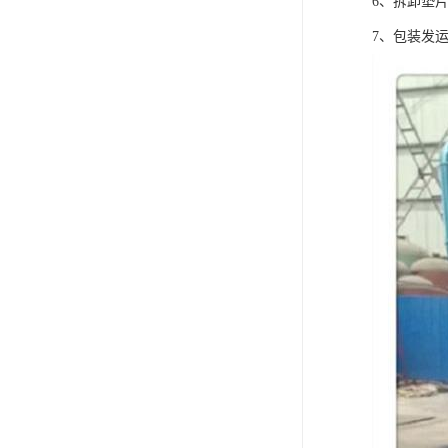
6、拆卸垫
7、包装发