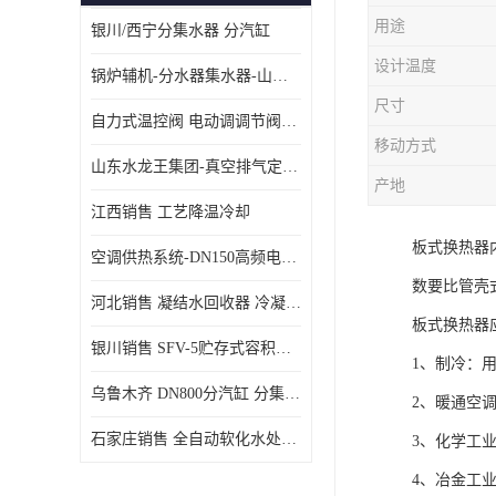
用途
银川/西宁分集水器 分汽缸
设计温度
锅炉辅机-分水器集水器-山东龙源供热设备
尺寸
自力式温控阀 电动调调节阀温控阀-济南张夏水暖设备
移动方式
山东水龙王集团-真空排气定压机组
产地
江西销售 工艺降温冷却
板式换热器
空调供热系统-DN150高频电子水除垢仪
数要比管壳
河北销售 凝结水回收器 冷凝水回收器
板式换热器
银川销售 SFV-5贮存式容积式换热器
1、制冷：
乌鲁木齐 DN800分汽缸 分集水器
2、暖通空
石家庄销售 全自动软化水处理器
3、化学工
4、冶金工