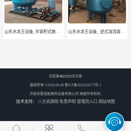
山东水龙王设备_ 逆式湍流容积式换热器
山东水龙王设备_CFP-4贮存式浮动盘管换热器
您是第
4823252
位访客
版权所有 ©2026-08-08
鲁ICP备2024128175号-1
济南张夏旭能换热设备有限公司
保留所有权利.
技术支持：
八方资源网
免责声明
管理员入口
网站地图
山东龙源供热设备_汽水模块式换热器_供热空调系统
济南张夏水暖_浮头式换热器_采暖生活热水