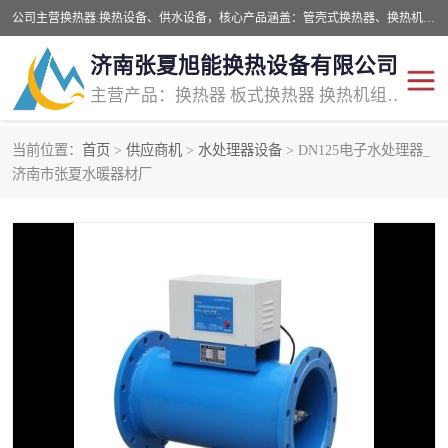
公司主营换热器.换热设备、供水设备，核心产品涵盖：管壳式换热器、换热机组、不锈钢组合式水箱、水处理设备等，提供非标设备集生产、销售、安装一体化服务，可满足全国酒店、学校、医院、商业综合体、工业项目等多场景换热与供水需求。
济南张夏旭能换热设备有限公司
主营产品：换热器 板式换热器 换热机组 供水设备 水处理设备
当前位置：
首页
>
供应商机
>
水处理器设备
> DN125电子水处理器_
管壳式换热器
容积式换热器
济南市张夏水暖器材厂
汽水换热机组
板式换热设备
板式换热机组
定压补水装置
囊式膨胀水箱
水处理器设备
智能供水设备
锅炉辅机设备
非标加工设备