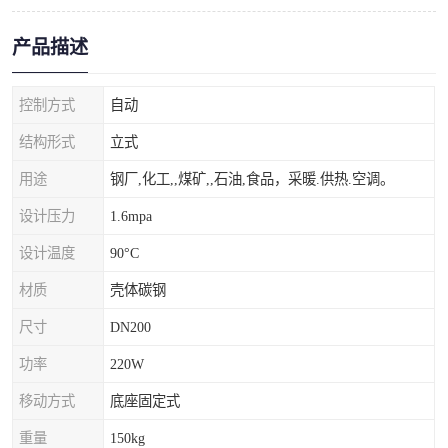
产品描述
控制方式
自动
结构形式
立式
用途
钢厂,化工,,煤矿,,石油,食品，采暖.供热.空调。
设计压力
1.6mpa
设计温度
90°C
材质
壳体碳钢
尺寸
DN200
功率
220W
移动方式
底座固定式
重量
150kg