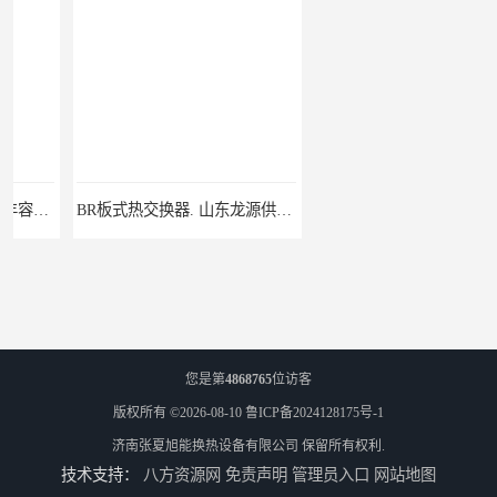
BR板式热交换器. 山东龙源供热设备
BRJ水水智能板式换热器 山东陆丰容器设备
您是第
4868765
位访客
版权所有 ©2026-08-10
鲁ICP备2024128175号-1
济南张夏旭能换热设备有限公司
保留所有权利.
技术支持：
八方资源网
免责声明
管理员入口
网站地图
BR0.86板式换热器_山东水龙王公司
水/水板式换热器 济南张夏供水换热器