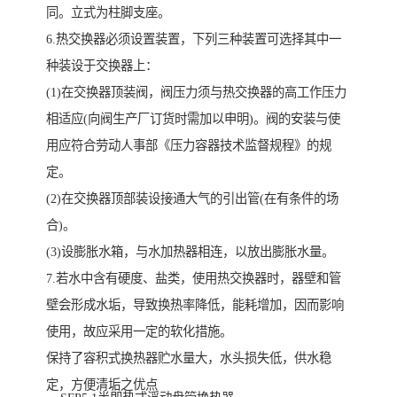
同。立式为柱脚支座。
6.热交换器必须设置装置，下列三种装置可选择其中一
种装设于交换器上：
(1)在交换器顶装阀，阀压力须与热交换器的高工作压力
相适应(向阀生产厂订货时需加以申明)。阀的安装与使
用应符合劳动人事部《压力容器技术监督规程》的规
定。
(2)在交换器顶部装设接通大气的引出管(在有条件的场
合)。
(3)设膨胀水箱，与水加热器相连，以放出膨胀水量。
7.若水中含有硬度、盐类，使用热交换器时，器壁和管
壁会形成水垢，导致换热率降低，能耗增加，因而影响
使用，故应采用一定的软化措施。
保持了容积式换热器贮水量大，水头损失低，供水稳
定，方便清垢之优点