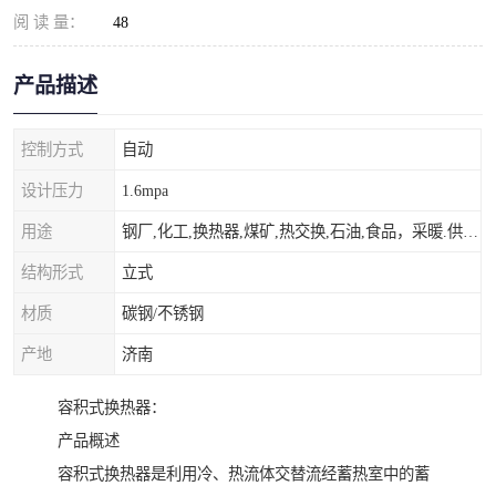
阅 读 量：
48
产品描述
控制方式
自动
设计压力
1.6mpa
用途
钢厂,化工,换热器,煤矿,热交换,石油,食品，采暖.供热.空调。
结构形式
立式
材质
碳钢/不锈钢
产地
济南
容积式换热器：
产品概述
容积式换热器是利用冷、热流体交替流经蓄热室中的蓄