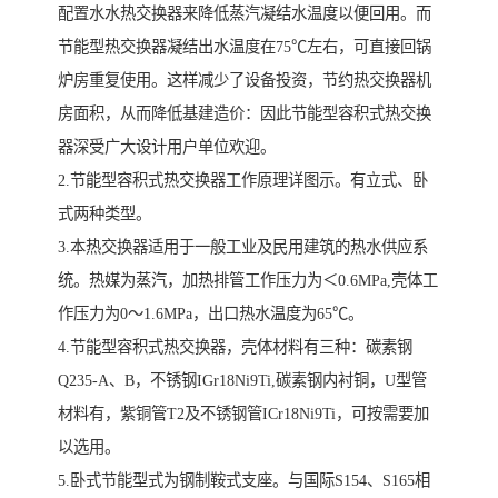
配置水水热交换器来降低蒸汽凝结水温度以便回用。而
节能型热交换器凝结出水温度在75℃左右，可直接回锅
炉房重复使用。这样减少了设备投资，节约热交换器机
房面积，从而降低基建造价：因此节能型容积式热交换
器深受广大设计用户单位欢迎。
2.节能型容积式热交换器工作原理详图示。有立式、卧
式两种类型。
3.本热交换器适用于一般工业及民用建筑的热水供应系
统。热媒为蒸汽，加热排管工作压力为＜0.6MPa,壳体工
作压力为0～1.6MPa，出口热水温度为65℃。
4.节能型容积式热交换器，壳体材料有三种：碳素钢
Q235-A、B，不锈钢IGr18Ni9Ti,碳素钢内衬铜，U型管
材料有，紫铜管T2及不锈钢管ICr18Ni9Ti，可按需要加
以选用。
5.卧式节能型式为钢制鞍式支座。与国际S154、S165相