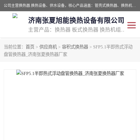
公司主营换热器.换热设备、供水设备，核心产品涵盖：管壳式换热器、换热机组、不锈钢组合式水箱、水处理设备等，提供非标设备集生产、销售、安装一体化服务，可满足全国酒店、学校、医院、商业综合体、工业项目等多场景换热与供水需求。
济南张夏旭能换热设备有限公司
主营产品：换热器 板式换热器 换热机组 供水设备 水处理设备
当前位置：
首页
>
供应商机
>
容积式换热器
> SFP5.1半即热式浮动
管壳式换热器
容积式换热器
盘管换热器_济南张夏换热器厂家
汽水换热机组
板式换热设备
板式换热机组
定压补水装置
囊式膨胀水箱
水处理器设备
智能供水设备
锅炉辅机设备
非标加工设备