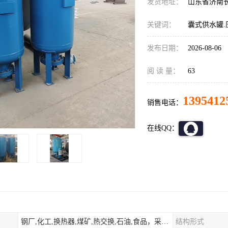
发货地址：
山东省济南
关键词：
囊式供水罐.
发布日期：
2026-08-06
阅 读 量：
63
1395412
销售电话：
在线QQ：
钢厂,化工,换热器,煤矿,热交换,石油,食品，采暖.供热.空调。
结构形式