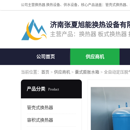
济南张夏旭能换热设备有
公司首页
供应商机
当前位置：
首页
>
供应商机
>
囊式膨胀水箱
> 全自动定压脱
产品分类
Product
管壳式换热器
容积式换热器