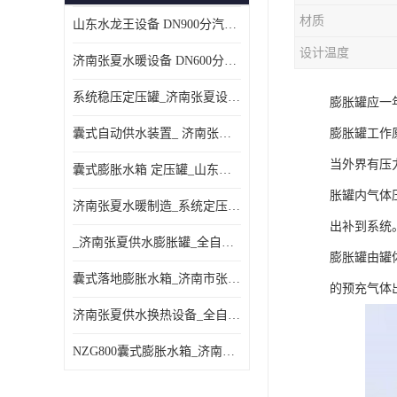
材质
山东水龙王设备 DN900分汽缸 分集水器
设计温度
济南张夏水暖设备 DN600分汽缸 分集水器
系统稳压定压罐_济南张夏设备厂家_采暖空调系统
膨胀罐应一
囊式自动供水装置_ 济南张夏水暖设备
膨胀罐工作
当外界有压
囊式膨胀水箱 定压罐_山东水龙王设备销售
胀罐内气体
济南张夏水暖制造_系统定压装置 定压罐
出补到系统
_济南张夏供水膨胀罐_全自动定压排气机组
膨胀罐由罐
囊式落地膨胀水箱_济南市张夏水暖器材厂
的预充气体
济南张夏供水换热设备_全自动定压脱气装置
NZG800囊式膨胀水箱_济南张夏设备制造