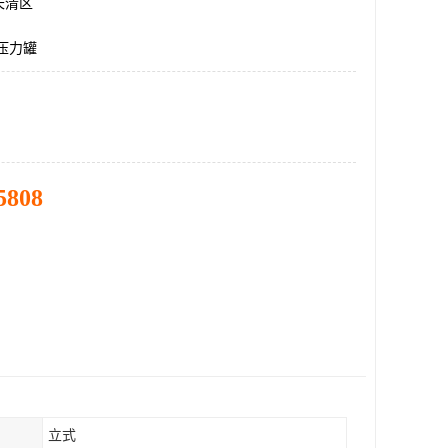
长清区
压力罐
5808
立式