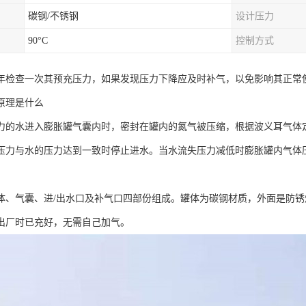
碳钢/不锈钢
设计压力
90°C
控制方式
年检查一次其预充压力，如果发现压力下降应及时补气，以免影响其正常
原理是什么
力的水进入膨胀罐气囊内时，密封在罐内的氮气被压缩，根据波义耳气体
压力与水的压力达到一致时停止进水。当水流失压力减低时膨胀罐内气体
。
体、气囊、进/出水口及补气口四部份组成。罐体为碳钢材质，外面是防锈
出厂时已充好，无需自己加气。