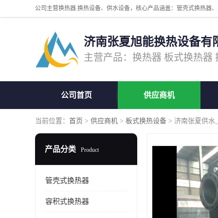
济南张夏旭能换热设备有
公司首页
供应商机
当前位置：
首页
>
供应商机
>
板式换热设备
> 济南张夏供水
产品分类
Product
管壳式换热器
容积式换热器