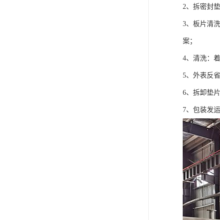
2、拆密封
3、板片清
案；
4、清洗：
5、外表反
6、拆卸垫
7、包装发