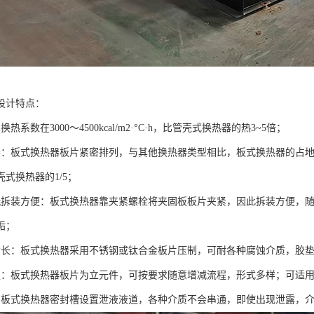
设计特点：
热系数在3000～4500kcal/m2·°C·h，比管壳式换热器的热3~5倍；
凑：板式换热器板片紧密排列，与其他换热器类型相比，板式换热器的占
式换热器的1/5；
洗拆装方便：板式换热器靠夹紧螺栓将夹固板板片夹紧，因此拆装方便，
垢；
命长：板式换热器采用不锈钢或钛合金板片压制，可耐各种腐蚀介质，胶
强：板式换热器板片为立元件，可按要求随意增减流程，形式多样；可适
，板式换热器密封槽设置泄液液道，各种介质不会串通，即使出现泄露，