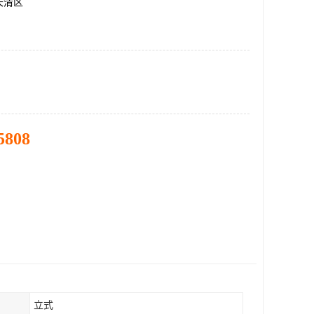
长清区
5808
立式