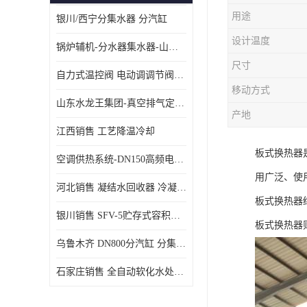
用途
银川/西宁分集水器 分汽缸
设计温度
锅炉辅机-分水器集水器-山东龙源供热设备
尺寸
自力式温控阀 电动调调节阀温控阀-济南张夏水暖设备
移动方式
山东水龙王集团-真空排气定压机组
产地
江西销售 工艺降温冷却
板式换热器
空调供热系统-DN150高频电子水除垢仪
用广泛、使
河北销售 凝结水回收器 冷凝水回收器
板式换热器
银川销售 SFV-5贮存式容积式换热器
板式换热器
乌鲁木齐 DN800分汽缸 分集水器
石家庄销售 全自动软化水处理器