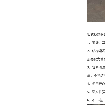
板式换热器
1、节能：其换
2、结构紧
热器仅为管壳
3、容易清
高，不易结
4、使用寿
5、适应性
6、不串液