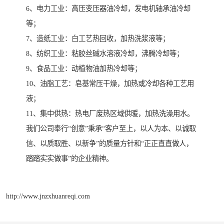
6、电力工业：高压变压器油冷却，发电机轴承油冷却
等；
7、造纸工业：白工艺热回收，加热洗浆液等；
8、纺织工业：粘胶丝碱水溶液冷却，沸腾冷却等；
9、食品工业：动植物油加热冷却等；
10、油脂工艺：皂基常压干燥，加热或冷却各种工艺用
液；
11、集中供热：热电厂废热区域供暖，加热洗澡用水。
我们公司奉行“创意”秉承“客户至上，以人为本、以诚取
信、以质取胜、以新争”的质量方针和“正正直直做人，
踏踏实实做事”的企业精神。
http://www.jnzxhuanreqi.com