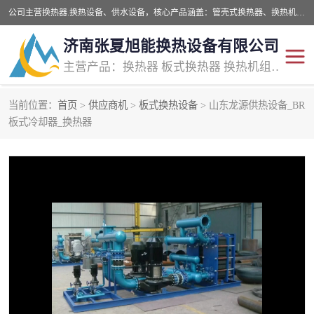
公司主营换热器.换热设备、供水设备，核心产品涵盖：管壳式换热器、换热机组、不锈钢组合式水箱、水处理设备等，提供非标设备集生产、销售、安装一体化服务，可满足全国酒店、学校、医院、商业综合体、工业项目等多场景换热与供水需求。
济南张夏旭能换热设备有限公司
主营产品：换热器 板式换热器 换热机组 供水设备 水处理设备
当前位置：
首页
>
供应商机
>
板式换热设备
> 山东龙源供热设备_BR
管壳式换热器
容积式换热器
板式冷却器_换热器
汽水换热机组
板式换热设备
板式换热机组
定压补水装置
囊式膨胀水箱
水处理器设备
智能供水设备
锅炉辅机设备
非标加工设备