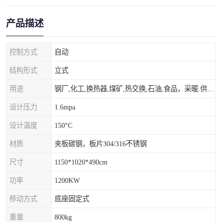
产品描述
控制方式
自动
结构形式
立式
用途
钢厂,化工,换热器,煤矿,热交换,石油,食品，采暖.供热.空调。
设计压力
1.6mpa
设计温度
150°C
材质
夹板碳钢，板片304/316不锈钢
尺寸
1150*1020*490cm
功率
1200KW
移动方式
底座固定式
重量
800kg