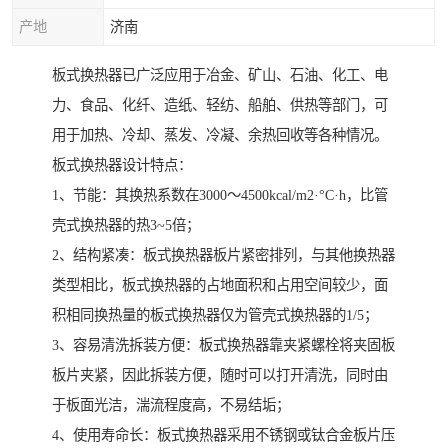
产地
济南
板式换热器已广泛应用于冶金、矿山、石油、化工、电
力、食品、化纤、造纸、轻纺、船舶、供热等部门，可
用于加热、冷却、蒸发、冷凝、余热回收等各种情况。
板式换热器设计特点：
1、节能：其换热系数在3000～4500kcal/m2·°C·h，比管
壳式换热器的热3~5倍；
2、结构紧凑：板式换热器板片紧密排列，与其他换热器
类型相比，板式换热器的占地面积和占用空间较少，面
积相同换热量的板式换热器仅为管壳式换热器的1/5；
3、容易清洗拆装方便：板式换热器靠夹紧螺栓将夹固板
板片夹紧，因此拆装方便，随时可以打开清洗，同时由
于板面光洁，湍流程度高，不易结垢；
4、使用寿命长：板式换热器采用不锈钢或钛合金板片压