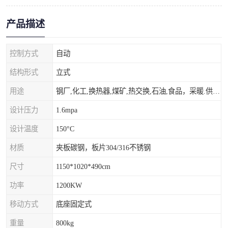
产品描述
控制方式
自动
结构形式
立式
用途
钢厂,化工,换热器,煤矿,热交换,石油,食品，采暖.供热.空调。
设计压力
1.6mpa
设计温度
150°C
材质
夹板碳钢，板片304/316不锈钢
尺寸
1150*1020*490cm
功率
1200KW
移动方式
底座固定式
重量
800kg