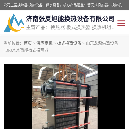
公司主营换热器.换热设备、供水设备，核心产品涵盖：管壳式换热器、换热机组、不锈钢组合式水箱、水处理设备等，提供非标设备集生产、销售、安装一体化服务，可满足全国酒店、学校、医院、商业综合体、工业项目等多场景换热与供水需求。
济南张夏旭能换热设备有限公司
主营产品：换热器 板式换热器 换热机组 供水设备 水处理设备
当前位置：
首页
>
供应商机
>
板式换热设备
> 山东龙源供热设备
管壳式换热器
容积式换热器
_BRJ水水智能板式换热器
汽水换热机组
板式换热设备
板式换热机组
定压补水装置
囊式膨胀水箱
水处理器设备
智能供水设备
锅炉辅机设备
非标加工设备