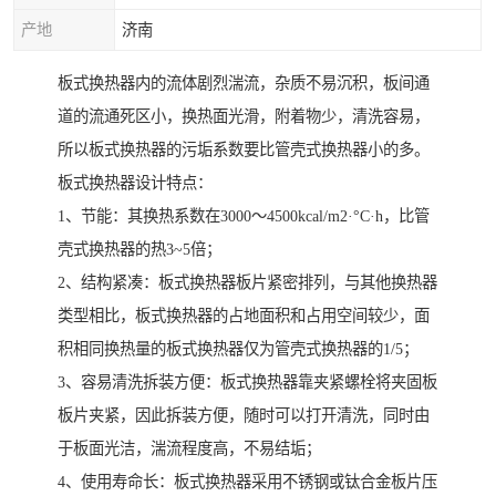
产地
济南
板式换热器内的流体剧烈湍流，杂质不易沉积，板间通
道的流通死区小，换热面光滑，附着物少，清洗容易，
所以板式换热器的污垢系数要比管壳式换热器小的多。
板式换热器设计特点：
1、节能：其换热系数在3000～4500kcal/m2·°C·h，比管
壳式换热器的热3~5倍；
2、结构紧凑：板式换热器板片紧密排列，与其他换热器
类型相比，板式换热器的占地面积和占用空间较少，面
积相同换热量的板式换热器仅为管壳式换热器的1/5；
3、容易清洗拆装方便：板式换热器靠夹紧螺栓将夹固板
板片夹紧，因此拆装方便，随时可以打开清洗，同时由
于板面光洁，湍流程度高，不易结垢；
4、使用寿命长：板式换热器采用不锈钢或钛合金板片压