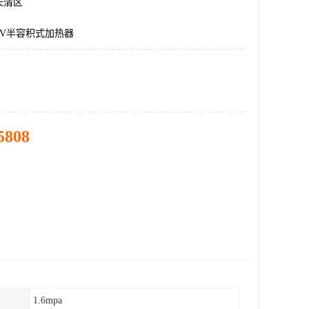
长清区
RV半容积式加热器
5808
1.6mpa