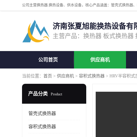
济南张夏旭能换热设备有
公司首页
供应商机
当前位置：
首页
>
供应商机
>
容积式换热器
> HRV半容积
产品分类
Product
管壳式换热器
容积式换热器