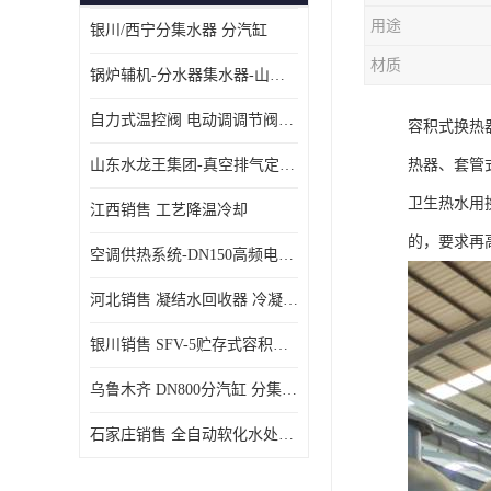
用途
银川/西宁分集水器 分汽缸
材质
锅炉辅机-分水器集水器-山东龙源供热设备
自力式温控阀 电动调调节阀温控阀-济南张夏水暖设备
容积式换热
山东水龙王集团-真空排气定压机组
热器、套管
卫生热水用
江西销售 工艺降温冷却
的，要求再
空调供热系统-DN150高频电子水除垢仪
河北销售 凝结水回收器 冷凝水回收器
银川销售 SFV-5贮存式容积式换热器
乌鲁木齐 DN800分汽缸 分集水器
石家庄销售 全自动软化水处理器