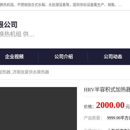
公司主营换热器.换热设备、供水设备，核心产品涵盖：管壳式换热器、换热机组、不锈钢组合式水箱、水处理设备等，提供非标设备集生产、销售、安装一体化服务，可满足全国酒店、学校、医院、商业综合体、工业项目等多场景换热与供水需求。
限公司
主营产品：换热器 板式换热器 换热机组 供水设备 水处理设备
企业视频
公司介绍
公司动态
式加热器_济南张夏供水换热器
HRV半容积式加热
2000.00
价格：
元
产品数量：
9999.00平