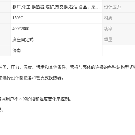
钢厂,化工,换热器,煤矿,热交换,石油,食品，采暖.供热.空调。
设计压力
150°C
材质
400*2800
功率
底座固定式
重量
济南
种类、压力、温度、污垢和其他条件，管板与壳体的连接的各种结构型式
来选择设计制造各种管壳式换热器。
可按照用户不同的阶段和温度变化来控制。
高。
。