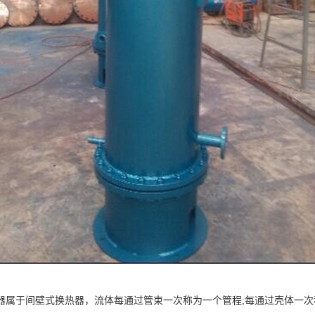
器属于间壁式换热器，流体每通过管束一次称为一个管程;每通过壳体一