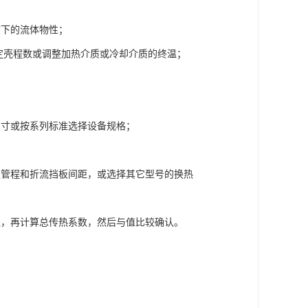
度下的流体物性；
确定壳程数或调整加热介质或冷却介质的终温；
尺寸或按系列标准选择设备规格；
定管程和折流挡板间距，或选择其它型号的换热
阻，再计算总传热系数，然后与值比较确认。