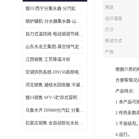
用途
银川/西宁分集水器 分汽缸
设计温度
锅炉辅机-分水器集水器-山东龙源供热设备
尺寸
自力式温控阀 电动调调节阀温控阀-济南张夏水暖设备
移动方式
山东水龙王集团-真空排气定压机组
产地
江西销售 工艺降温冷却
根据介质的
空调供热系统-DN150高频电子水除垢仪
方便等情况
河北销售 凝结水回收器 冷凝水回收器
产品特点：
银川销售 SFV-5贮存式容积式换热器
1.本产品
乌鲁木齐 DN800分汽缸 分集水器
2.传热系数
石家庄销售 全自动软化水处理器
3.不易结苟
4.运行。