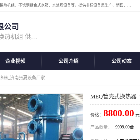
公司主营换热器.换热设备、供水设备，核心产品涵盖：管壳式换热器、换热机组、不锈钢组合式水箱、水处理设备等，提供非标设备集生产、销售、安装一体化服务，可满足全国酒店、学校、医院、商业综合体、工业项目等多场景换热与供水需求。
限公司
主营产品：换热器 板式换热器 换热机组 供水设备 水处理设备
企业视频
公司介绍
公司动态
换热器_济南张夏设备厂家
MEQ管壳式换热器
8800.00
价格：
元
产品数量：
9999.00台