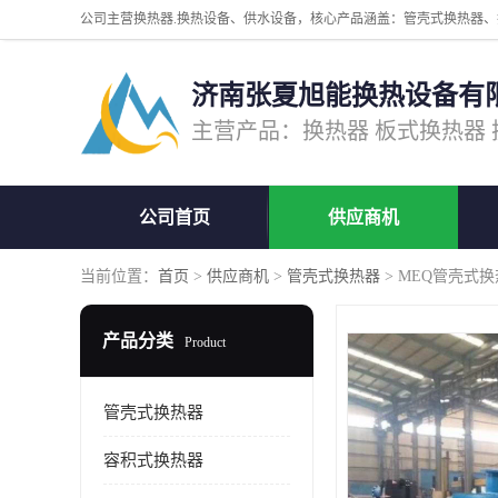
济南张夏旭能换热设备有
公司首页
供应商机
当前位置：
首页
>
供应商机
>
管壳式换热器
> MEQ管壳式
产品分类
Product
管壳式换热器
容积式换热器