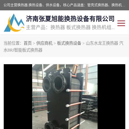
公司主营换热器.换热设备、供水设备，核心产品涵盖：管壳式换热器、换热机组、不锈钢组合式水箱、水处理设备等，提供非标设备集生产、销售、安装一体化服务，可满足全国酒店、学校、医院、商业综合体、工业项目等多场景换热与供水需求。
济南张夏旭能换热设备有限公司
主营产品：换热器 板式换热器 换热机组 供水设备 水处理设备
当前位置：
首页
>
供应商机
>
板式换热设备
> 山东水龙王换热器 汽
管壳式换热器
容积式换热器
水BRJ智能板式换热器
汽水换热机组
板式换热设备
板式换热机组
定压补水装置
囊式膨胀水箱
水处理器设备
智能供水设备
锅炉辅机设备
非标加工设备