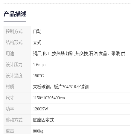
产品描述
控制方式
自动
结构形式
立式
用途
钢厂,化工,换热器,煤矿,热交换,石油,食品，采暖.供热.空调。
设计压力
1.6mpa
设计温度
150°C
材质
夹板碳钢，板片304/316不锈钢
尺寸
1150*1020*490cm
功率
1200KW
移动方式
底座固定式
重量
800kg