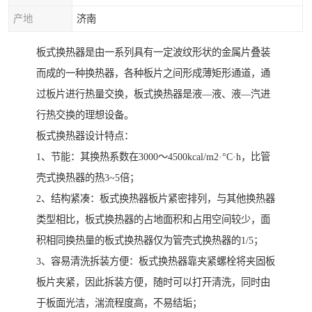
产地
济南
板式换热器是由一系列具有一定波纹形状的金属片叠装
而成的一种换热器，各种板片之间形成薄矩形通道，通
过板片进行热量交换，板式换热器是液—液、液—汽进
行热交换的理想设备。
板式换热器设计特点：
1、节能：其换热系数在3000～4500kcal/m2·°C·h，比管
壳式换热器的热3~5倍；
2、结构紧凑：板式换热器板片紧密排列，与其他换热器
类型相比，板式换热器的占地面积和占用空间较少，面
积相同换热量的板式换热器仅为管壳式换热器的1/5；
3、容易清洗拆装方便：板式换热器靠夹紧螺栓将夹固板
板片夹紧，因此拆装方便，随时可以打开清洗，同时由
于板面光洁，湍流程度高，不易结垢；