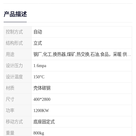
产品描述
控制方式
自动
结构形式
立式
用途
钢厂,化工,换热器,煤矿,热交换,石油,食品，采暖.供热.空调。
设计压力
1.6mpa
设计温度
150°C
材质
壳体碳钢
尺寸
400*2800
功率
1200KW
移动方式
底座固定式
重量
800kg