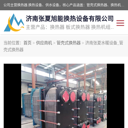
公司主营换热器.换热设备、供水设备，核心产品涵盖：管壳式换热器、换热机组、不锈钢组合式水箱、水处理设备等，提供非标设备集生产、销售、安装一体化服务，可满足全国酒店、学校、医院、商业综合体、工业项目等多场景换热与供水需求。
济南张夏旭能换热设备有限公司
主营产品：换热器 板式换热器 换热机组 供水设备 水处理设备
当前位置：
首页
>
供应商机
>
管壳式换热器
> 济南张夏水暖设备_管
管壳式换热器
容积式换热器
壳式换热器
汽水换热机组
板式换热设备
板式换热机组
定压补水装置
囊式膨胀水箱
水处理器设备
智能供水设备
锅炉辅机设备
非标加工设备