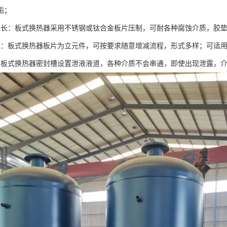
垢；
命长：板式换热器采用不锈钢或钛合金板片压制，可耐各种腐蚀介质，胶
强：板式换热器板片为立元件，可按要求随意增减流程，形式多样；可适
，板式换热器密封槽设置泄液液道，各种介质不会串通，即使出现泄露，