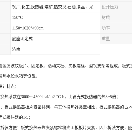
钢厂,化工,换热器,煤矿,热交换,石油,食品，采暖.供热.空调。
设计压力
150°C
材质
1150*1020*490cm
功率
底座固定式
重量
济南
由金属波纹板片、固定板、活动夹板、夹板螺栓、型钢支架等组成，板式
置热水贮水箱等设备。
设计特点：
热系数在3000～4500kcal/m2·°C·h，比管壳式换热器的热3~5倍；
凑：板式换热器板片紧密排列，与其他换热器类型相比，板式换热器的占
式换热器的1/5；
洗拆装方便：板式换热器靠夹紧螺栓将夹固板板片夹紧，因此拆装方便，