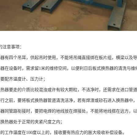
的注意事项：
热器有四个吊耳，供起吊时使用，不能将吊绳直接绑在板片组，横梁以及
热器在设备时，需求留1米的维修空间，以便利日后板式换热器的清洗与维
上要配齐温度计、压力计；
换热器要走的介质比较混浊或许有较大颗粒，不洁净时，还需求在进口管
运行之前，要将板式换热器管道清洗洁净，若有焊渣或砂石进入换热器中
热器同管路衔接时，要把电焊的地线放在焊接处，不能将地线搭在远方，
式换热器处于正常的夹紧尺度之内；
器的工作温度在100度以上的，接收要有热应力的胀大吸收补偿设备。