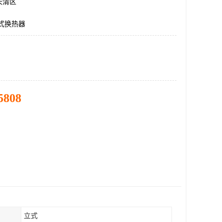
长清区
式换热器
5808
立式