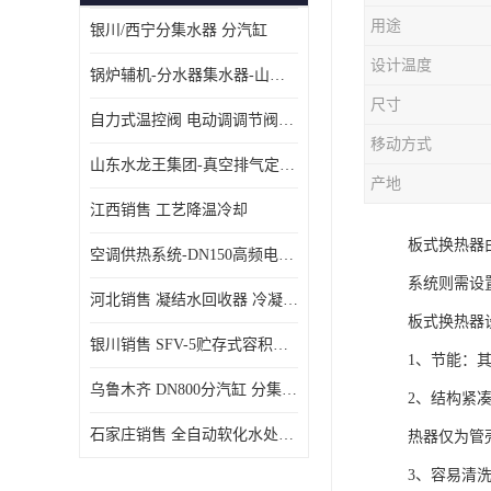
用途
银川/西宁分集水器 分汽缸
设计温度
锅炉辅机-分水器集水器-山东龙源供热设备
尺寸
自力式温控阀 电动调调节阀温控阀-济南张夏水暖设备
移动方式
山东水龙王集团-真空排气定压机组
产地
江西销售 工艺降温冷却
板式换热器
空调供热系统-DN150高频电子水除垢仪
系统则需设
河北销售 凝结水回收器 冷凝水回收器
板式换热器
银川销售 SFV-5贮存式容积式换热器
1、节能：其换
乌鲁木齐 DN800分汽缸 分集水器
2、结构紧
石家庄销售 全自动软化水处理器
热器仅为管壳
3、容易清