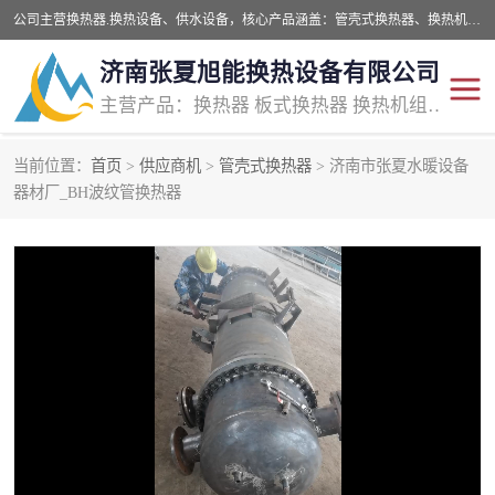
公司主营换热器.换热设备、供水设备，核心产品涵盖：管壳式换热器、换热机组、不锈钢组合式水箱、水处理设备等，提供非标设备集生产、销售、安装一体化服务，可满足全国酒店、学校、医院、商业综合体、工业项目等多场景换热与供水需求。
济南张夏旭能换热设备有限公司
主营产品：换热器 板式换热器 换热机组 供水设备 水处理设备
当前位置：
首页
>
供应商机
>
管壳式换热器
> 济南市张夏水暖设备
管壳式换热器
容积式换热器
器材厂_BH波纹管换热器
汽水换热机组
板式换热设备
板式换热机组
定压补水装置
囊式膨胀水箱
水处理器设备
智能供水设备
锅炉辅机设备
非标加工设备