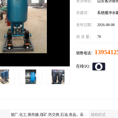
发货地址：
山东省济南
关键词：
系统缓冲水
发布日期：
2026-08-08
阅 读 量：
78
1395412
销售电话：
在线QQ：
钢厂,化工,换热器,煤矿,热交换,石油,食品，采暖.供热.空调。
结构形式