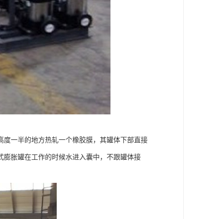
高度一半的地方热轧一个橡胶膜，其罐体下部直接
式膨胀罐在工作的时候水进入囊中，不跟罐体接