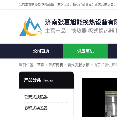
济南张夏旭能换热设备有
公司首页
供应商机
当前位置：
首页
>
供应商机
>
囊式膨胀水箱
> 山东龙源供热
产品分类
Product
管壳式换热器
容积式换热器