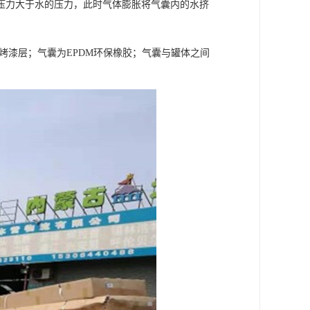
压力大于水的压力，此时气体膨胀将气囊内的水挤
烤漆层；气囊为EPDM环保橡胶；气囊与罐体之间