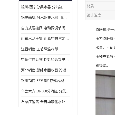
材质
银川/西宁分集水器 分汽缸
设计温度
锅炉辅机-分水器集水器-山东龙源供热设备
自力式温控阀 电动调调节阀温控阀-济南张夏水暖设备
膨胀罐,是
山东水龙王集团-真空排气定压机组
压力膨胀罐
水量，平衡
江西销售 工艺降温冷却
压预充氮气
空调供热系统-DN150高频电子水除垢仪
阀频繁。
河北销售 凝结水回收器 冷凝水回收器
银川销售 SFV-5贮存式容积式换热器
乌鲁木齐 DN800分汽缸 分集水器
石家庄销售 全自动软化水处理器