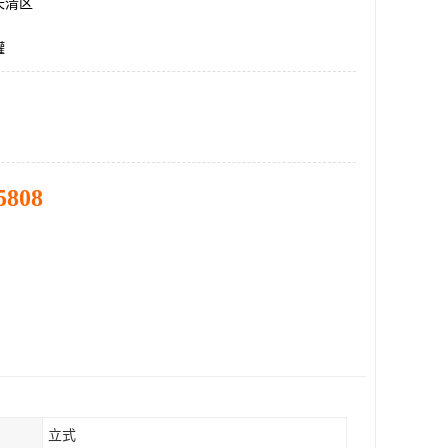
长清区
罐
5808
立式