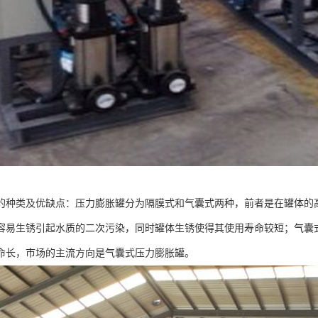
的种类及优缺点：压力膨胀罐分为隔膜式和气囊式两种，前者是在罐体的
容易生锈引起水质的二次污染，同时罐体生锈使得其使用寿命较短；气囊
命长，市场的主流方向是气囊式压力膨胀罐。