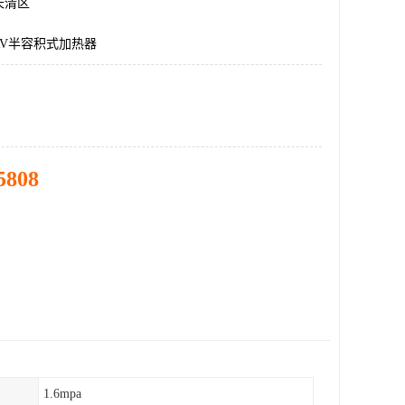
长清区
RV半容积式加热器
5808
1.6mpa