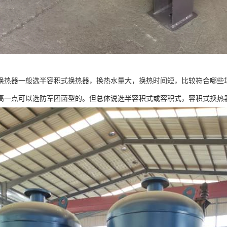
换热器一般选半容积式换热器，换热水量大，换热时间短，比较符合哪些
高一点可以选防军团菌型的。但总体说选半容积式或容积式，容积式换热