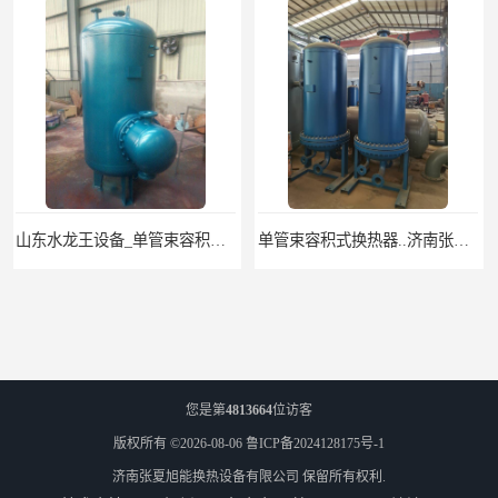
单管束容积式换热器..济南张夏水暖设备
山东水龙王 NTR逆式湍流贮存式换热器
您是第
4813664
位访客
版权所有 ©2026-08-06
鲁ICP备2024128175号-1
济南张夏旭能换热设备有限公司
保留所有权利.