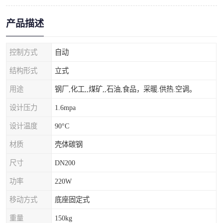
产品描述
控制方式
自动
结构形式
立式
用途
钢厂,化工,,煤矿,,石油,食品，采暖.供热.空调。
设计压力
1.6mpa
设计温度
90°C
材质
壳体碳钢
尺寸
DN200
功率
220W
移动方式
底座固定式
重量
150kg