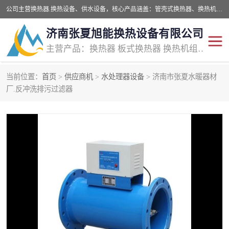
公司主营换热器.换热设备、供水设备，核心产品涵盖：管壳式换热器、换热机组、不锈钢组合式水箱、水处理设备等，提供非标设备集生产、销售、安装一体化服务，可满足全国酒店、学校、医院、商业综合体、工业项目等多场景换热与供水需求。
济南张夏旭能换热设备有限公司
主营产品：换热器 板式换热器 换热机组 供水设备 水处理设备
当前位置：
首页
>
供应商机
>
水处理器设备
> 济南市张夏水暖器材
管壳式换热器
容积式换热器
厂.反冲洗排污过滤器
汽水换热机组
板式换热设备
板式换热机组
定压补水装置
囊式膨胀水箱
水处理器设备
智能供水设备
锅炉辅机设备
非标加工设备