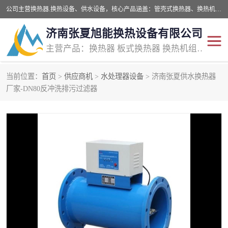
公司主营换热器.换热设备、供水设备，核心产品涵盖：管壳式换热器、换热机组、不锈钢组合式水箱、水处理设备等，提供非标设备集生产、销售、安装一体化服务，可满足全国酒店、学校、医院、商业综合体、工业项目等多场景换热与供水需求。
济南张夏旭能换热设备有限公司
主营产品：换热器 板式换热器 换热机组 供水设备 水处理设备
当前位置：
首页
>
供应商机
>
水处理器设备
> 济南张夏供水换热器
管壳式换热器
容积式换热器
厂家-DN80反冲洗排污过滤器
汽水换热机组
板式换热设备
板式换热机组
定压补水装置
囊式膨胀水箱
水处理器设备
智能供水设备
锅炉辅机设备
非标加工设备