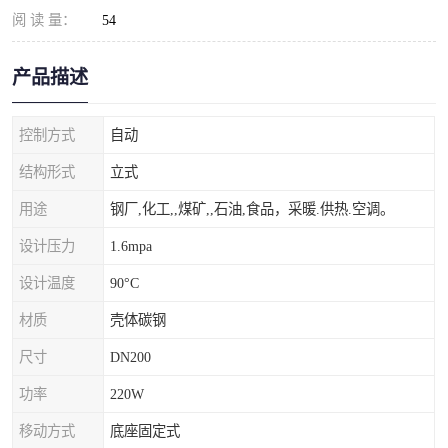
阅 读 量：
54
产品描述
控制方式
自动
结构形式
立式
用途
钢厂,化工,,煤矿,,石油,食品，采暖.供热.空调。
设计压力
1.6mpa
设计温度
90°C
材质
壳体碳钢
尺寸
DN200
功率
220W
移动方式
底座固定式