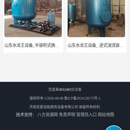
山东水龙王设备_半容积式换热器.水水加热器
山东水龙王设备_ 逆式湍流容积式换热器
您是第
4832401
位访客
版权所有 ©2026-08-08
鲁ICP备2024128175号-1
济南张夏旭能换热设备有限公司
保留所有权利.
技术支持：
八方资源网
免责声明
管理员入口
网站地图
山东水龙王设备_CFP-4贮存式浮动盘管换热器
山东龙源供热设备_汽水模块式换热器_供热空调系统