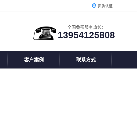
资质认证
全国免费服务热线：
13954125808
客户案例
联系方式