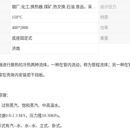
钢厂,化工,换热器,煤矿,热交换,石油,食品，采暖.供热.空调。
设计压力
150°C
材质
400*2800
功率
底座固定式
重量
济南
器进行换热的冷热两种流体，一种在管内流动，称为管程流体；另一种在
常在壳体内安装若干挡板。
原理：
媒：过热蒸汽、饱和蒸汽、中高温水。
0.8-2.3.M/S，压力隆10-30KPa。
形式有汽--水、水--水、立式、卧式。