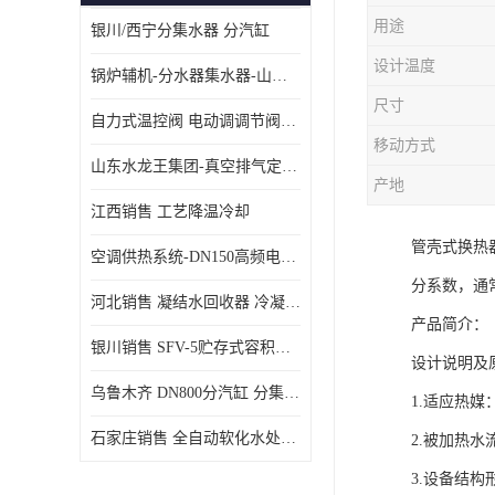
用途
银川/西宁分集水器 分汽缸
设计温度
锅炉辅机-分水器集水器-山东龙源供热设备
尺寸
自力式温控阀 电动调调节阀温控阀-济南张夏水暖设备
移动方式
山东水龙王集团-真空排气定压机组
产地
江西销售 工艺降温冷却
管壳式换热
空调供热系统-DN150高频电子水除垢仪
分系数，通
河北销售 凝结水回收器 冷凝水回收器
产品简介：
银川销售 SFV-5贮存式容积式换热器
设计说明及
乌鲁木齐 DN800分汽缸 分集水器
1.适应热
石家庄销售 全自动软化水处理器
2.被加热水流速
3.设备结构