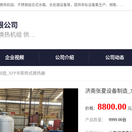
公司主营换热器.换热设备、供水设备，核心产品涵盖：管壳式换热器、换热机组、不锈钢组合式水箱、水处理设备等，提供非标设备集生产、销售、安装一体化服务，可满足全国酒店、学校、医院、商业综合体、工业项目等多场景换热与供水需求。
限公司
主营产品：换热器 板式换热器 换热机组 供水设备 水处理设备
企业视频
公司介绍
公司动态
制造_XFP半即热式换热器
济南张夏设备制造_
8800.00
价格：
元
产品数量：
9999.00台