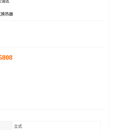
长清区
式换热器
5808
立式