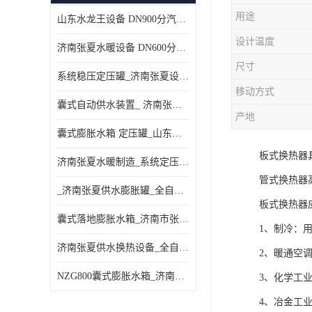
用途
山东水龙王设备 DN900分汽缸 分集水器
设计温度
济南张夏水暖设备 DN600分汽缸 分集水器
尺寸
系统稳压定压罐_济南张夏设备厂家_采暖空调系统
移动方式
囊式自动供水装置_ 济南张夏水暖设备
产地
囊式膨胀水箱 定压罐_山东水龙王设备销售
板式换热器
济南张夏水暖制造_系统定压装置 定压罐
管式换热器
_济南张夏供水膨胀罐_全自动定压排气机组
板式换热器
囊式落地膨胀水箱_济南市张夏水暖器材厂
1、制冷：
济南张夏供水换热设备_全自动定压脱气装置
2、暖通空
NZG800囊式膨胀水箱_济南张夏设备制造
3、化学工
4、冶金工