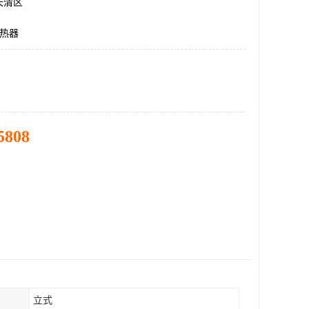
长清区
换热器
5808
立式