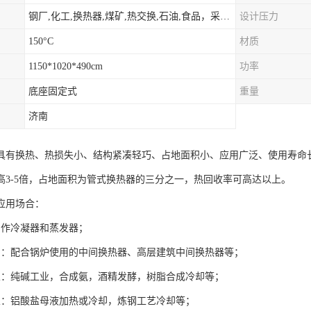
钢厂,化工,换热器,煤矿,热交换,石油,食品，采暖.供热.空调。
设计压力
150°C
材质
1150*1020*490cm
功率
底座固定式
重量
济南
具有换热、热损失小、结构紧凑轻巧、占地面积小、应用广泛、使用寿命
高3-5倍，占地面积为管式换热器的三分之一，热回收率可高达以上。
应用场合：
用作冷凝器和蒸发器；
调：配合锅炉使用的中间换热器、高层建筑中间换热器等；
业：纯碱工业，合成氨，酒精发酵，树脂合成冷却等；
业：铝酸盐母液加热或冷却，炼钢工艺冷却等；