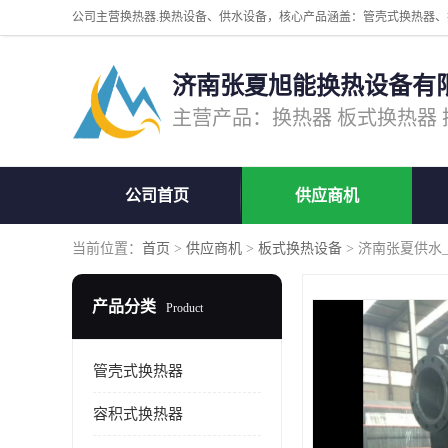
济南张夏旭能换热设备有
公司首页
供应商机
当前位置：
首页
>
供应商机
>
板式换热设备
> 济南张夏供水_
产品分类
Product
管壳式换热器
容积式换热器