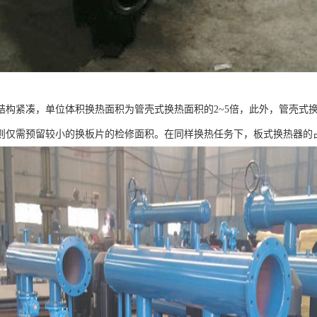
结构紧凑，单位体积换热面积为管壳式换热面积的2~5倍，此外，管壳式
则仅需预留较小的换板片的检修面积。在同样换热任务下，板式换热器的占地面