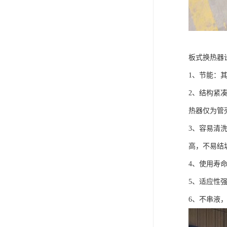
板式换热器
1、节能：其换
2、结构紧
热器仅为管壳
3、容易清
高，不易结
4、使用寿
5、适应性
6、不串液