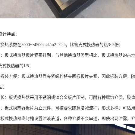
设计特点：
热系数在3000～4500kcal/m2·°C·h，比管壳式换热器的热3~5倍；
凑：板式换热器板片紧密排列，与其他换热器类型相比，板式换热器的占
式换热器的1/5；
洗拆装方便：板式换热器靠夹紧螺栓将夹固板板片夹紧，因此拆装方便，
垢；
命长：板式换热器采用不锈钢或钛合金板片压制，可耐各种腐蚀介质，胶
强：板式换热器板片为立元件，可按要求随意增减流程，形式多样；可适
，板式换热器密封槽设置泄液液道，各种介质不会串通，即使出现泄露，