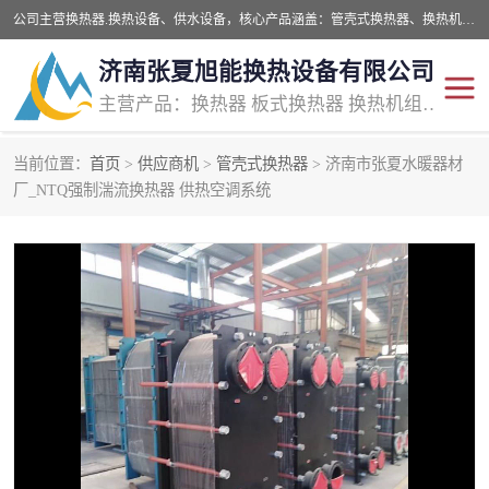
公司主营换热器.换热设备、供水设备，核心产品涵盖：管壳式换热器、换热机组、不锈钢组合式水箱、水处理设备等，提供非标设备集生产、销售、安装一体化服务，可满足全国酒店、学校、医院、商业综合体、工业项目等多场景换热与供水需求。
济南张夏旭能换热设备有限公司
主营产品：换热器 板式换热器 换热机组 供水设备 水处理设备
当前位置：
首页
>
供应商机
>
管壳式换热器
> 济南市张夏水暖器材
管壳式换热器
容积式换热器
厂_NTQ强制湍流换热器 供热空调系统
汽水换热机组
板式换热设备
板式换热机组
定压补水装置
囊式膨胀水箱
水处理器设备
智能供水设备
锅炉辅机设备
非标加工设备