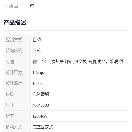
阅 读 量：
82
产品描述
控制方式
自动
结构形式
立式
用途
钢厂,化工,换热器,煤矿,热交换,石油,食品，采暖.供热.空调。
设计压力
1.6mpa
设计温度
150°C
材质
壳体碳钢
尺寸
400*2800
功率
1200KW
移动方式
底座固定式