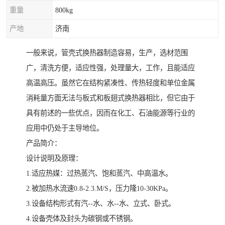
重量
800kg
产地
济南
一般来说，管壳式换热器制造容易，生产，选材范围
广，清洗方便，适应性强，处理量大，工作，且能适应
高温高压。虽然它在结构紧凑性、传热轻度和单位金属
消耗量方面无法与板式和板翅式换热器相比，但它由于
具有前述的一些优点，因而在化工、石油能源等行业的
应用中仍处于主导地位。
产品简介：
设计说明及原理：
1.适应热媒：过热蒸汽、饱和蒸汽、中高温水。
2.被加热水流速0.8-2.3.M/S，压力隆10-30KPa。
3.设备结构形式有汽--水、水--水、立式、卧式。
4.设备壳体及封头为碳钢或不锈钢。