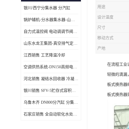
用途
银川/西宁分集水器 分汽缸
设计温度
锅炉辅机-分水器集水器-山东龙源供热设备
尺寸
自力式温控阀 电动调调节阀温控阀-济南张夏水暖设备
移动方式
山东水龙王集团-真空排气定压机组
产地
江西销售 工艺降温冷却
在流程工业
空调供热系统-DN150高频电子水除垢仪
轻微的滴漏
河北销售 凝结水回收器 冷凝水回收器
板式换热器
银川销售 SFV-5贮存式容积式换热器
板式换热器
乌鲁木齐 DN800分汽缸 分集水器
石家庄销售 全自动软化水处理器