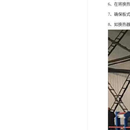
6、在将换
7、确保板
8、如换热