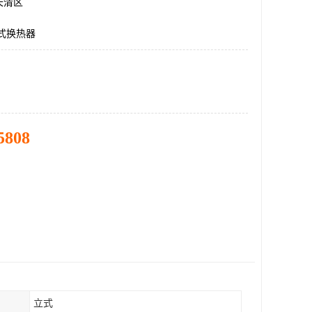
长清区
式换热器
5808
立式