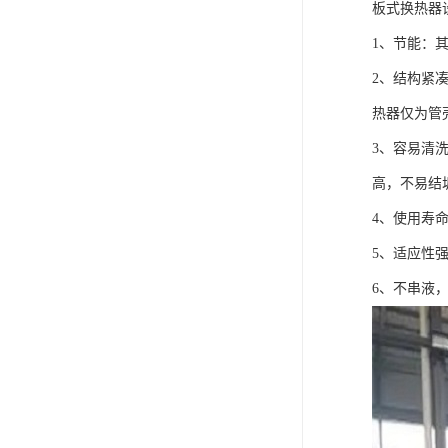
板式换热器
1、节能：其换
2、结构紧
热器仅为管壳
3、容易清
高，不易结
4、使用寿
5、适应性
6、不串液