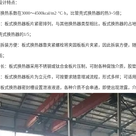
设计特点：
热系数在3000～4500kcal/m2·°C·h，比管壳式换热器的热3~5倍；
凑：板式换热器板片紧密排列，与其他换热器类型相比，板式换热器的占
式换热器的1/5；
洗拆装方便：板式换热器靠夹紧螺栓将夹固板板片夹紧，因此拆装方便，
垢；
命长：板式换热器采用不锈钢或钛合金板片压制，可耐各种腐蚀介质，胶
强：板式换热器板片为立元件，可按要求随意增减流程，形式多样；可适
，板式换热器密封槽设置泄液液道，各种介质不会串通，即使出现泄露，