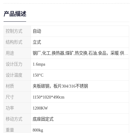
产品描述
控制方式
自动
结构形式
立式
用途
钢厂,化工,换热器,煤矿,热交换,石油,食品，采暖.供热.空调。
设计压力
1.6mpa
设计温度
150°C
材质
夹板碳钢，板片304/316不锈钢
尺寸
1150*1020*490cm
功率
1200KW
移动方式
底座固定式
重量
800kg