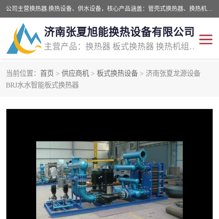
公司主营换热器.换热设备、供水设备，核心产品涵盖：管壳式换热器、换热机组、不锈钢组合式水箱、水处理设备等，提供非标设备集生产、销售、安装一体化服务，可满足全国酒店、学校、医院、商业综合体、工业项目等多场景换热与供水需求。
济南张夏旭能换热设备有限公司
主营产品：换热器 板式换热器 换热机组 供水设备 水处理设备
当前位置：
首页
>
供应商机
>
板式换热设备
> 济南张夏龙源设备
管壳式换热器
容积式换热器
BRJ水水智能板式换热器
汽水换热机组
板式换热设备
板式换热机组
定压补水装置
囊式膨胀水箱
水处理器设备
智能供水设备
锅炉辅机设备
非标加工设备